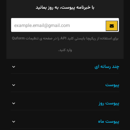
با خبرنامه پیوست، به روز بمانید
برای استفاده از ریکپچا بایستی کلید API را در صفحه ی تنظیمات Quform
وارد کنید.
این
چند رسانه ای
قسمت
پیوست
نباید
خالی
پیوست روز
رها
شود.
پیوست ماه