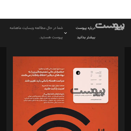
درباره پیوست
شما در حال مطالعه وبسایت ماهنامه
بیشتر بدانید
پیوست هستید.
صاحب امتیاز: موسسه پرسش (پویندگان راز ستاره شمال)
مدیر مسئول: محمدباقر اثنی‌عشری
سردبیر: مهرک محمودی
دبیر تحریریه: میثم قاسمی
د‌بیر ناداستان: سمانه سمیع
د‌بیر خدمت و تجارت: ابوالفضل رجبی
د‌بیر حقوق فناوری: حسام‌الدین ایپکچی
د‌بیر پیوست جهان: مینا پاکدل
د‌بیر تحریریه آنلاین: بابک نقاش
تحریریه‌: مجتبی محمود‌ی، آرش برهمند، یسنا امان‌پور، سروش کرمیان،