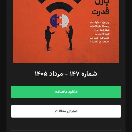
مصطفی مسجدی آرانی، ابوالفضل رجبی، زهرا فکرانه، فائزه فتحی
رستمی،مصطفی باستان
ویرایش: نگار استاد‌‌آقا
طراح یونیفرم: مجید توکلی
فیلمبرداری و عکاسی: امیر شفیعی، مانی لطفی زاده
گرافیک و صفحه‌آرایی: سید‌سبحان‌علی ثابت
مد‌یر توسعه تجاری: کامبیز برید‌
امور مالی: شاپور رهبری، محمد‌ کاظمی‌نیا
امور اد‌اری: راضیه محمود‌ی
شماره ۱۴۷ - مرداد ۱۴۰۵
مرکز تماس: ۰۲۱۴۲۸۲۴۰۰۰
آگهی و مشترکین: ۰۹۱۹۹۹۹۰۴۵۴
دانلود ماهنامه
نمایش مقالات