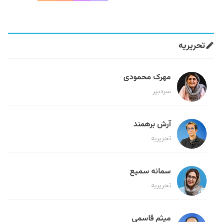
تحریریه
مهرک محمودی
سردبیر
آرش برهمند
تحریریه
سمانه سمیع
تحریریه
میثم قاسمی