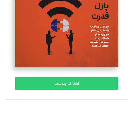
یسنا امان‌پور
تحریریه
ملینا جعفری
تحریریه
مصطفی مسجدی آرانی
تحریریه
اشتراک پیوست
بابک نقاش
تحریریه