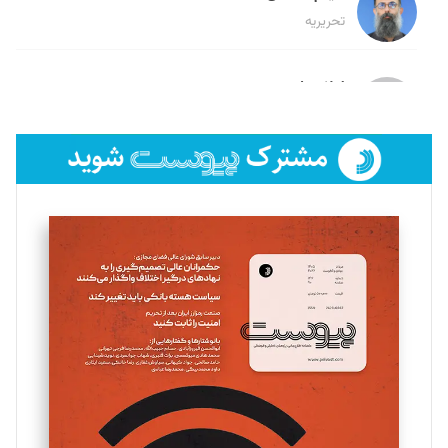
تحریریه
لیلا حنارود
تحریریه
فائزه فتحی رستمی
تحریریه
سروش کرمیان
تحریریه
مینا پاکدل
تحریریه