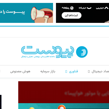
صاد دیجیتال
فناوری
بازار سرمایه
هوش مصنوعی
ا