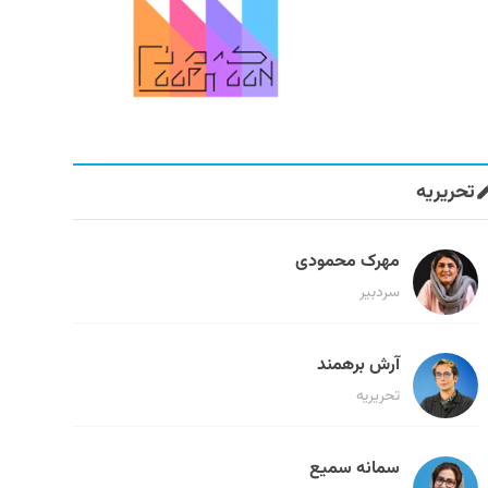
تحریریه
مهرک محمودی
سردبیر
آرش برهمند
تحریریه
سمانه سمیع