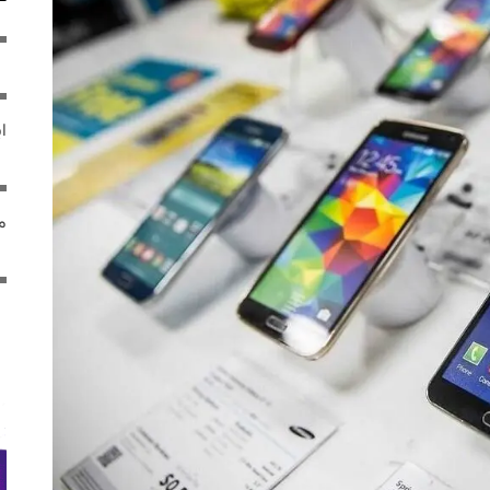
ایر
مص