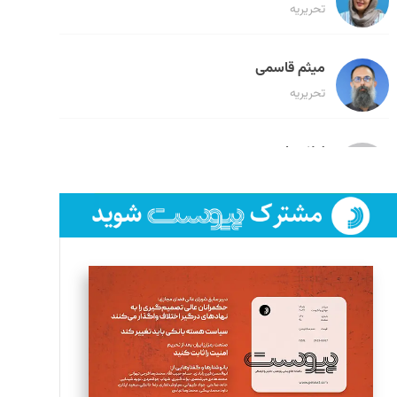
تحریریه
میثم قاسمی
تحریریه
لیلا حنارود
تحریریه
فائزه فتحی رستمی
تحریریه
سروش کرمیان
تحریریه