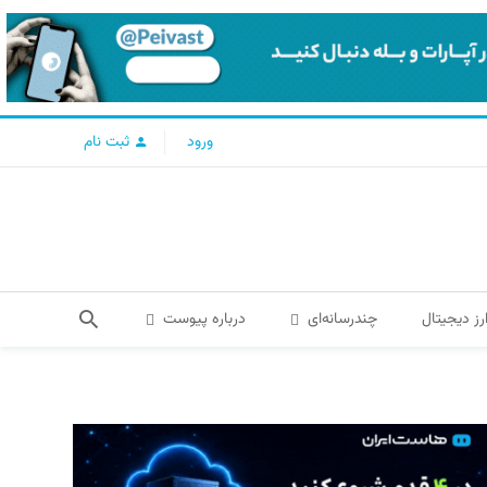
ورود
ثبت نام
رز دیجیتال
چندرسانه‌ای
درباره پیوست