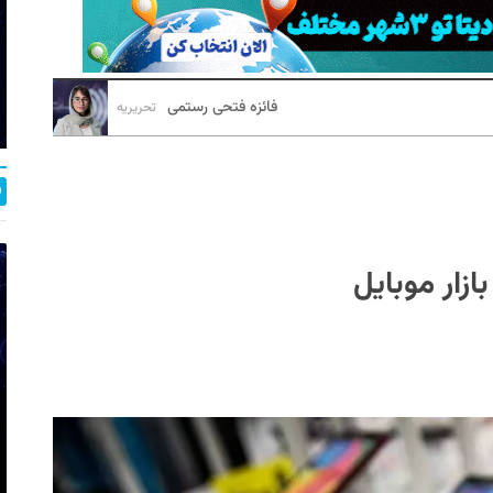
فائزه فتحی رستمی
تحریریه
زار موبایل