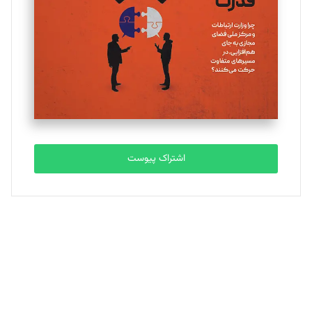
ملینا جعفری
تحریریه
مصطفی مسجدی آرانی
تحریریه
اشتراک پیوست
بابک نقاش
تحریریه