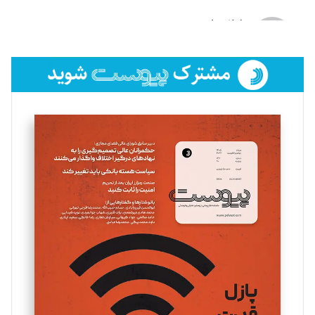
لیلا حنارود
تحریریه
فائزه فتحی رستمی
تحریریه
سروش کرمیان
تحریریه
مینا پاکدل
تحریریه
یسنا امان‌پور
تحریریه