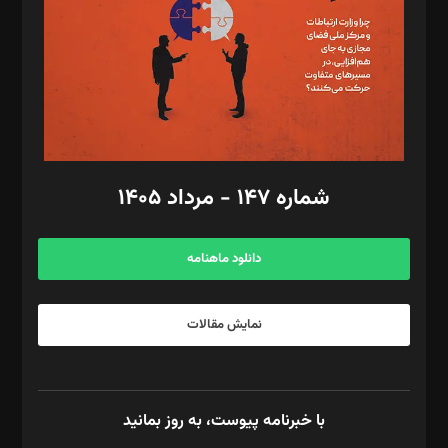
ویرایش: نگار استاد‌‌آقا
طراح یونیفرم: مجید توکلی
فیلمبرداری و عکاسی: امیر شفیعی، مانی لطفی زاده
گرافیک و صفحه‌آرایی: سید‌سبحان‌علی ثابت
مد‌یر توسعه تجاری: کامبیز برید‌
امور مالی: شاپور رهبری، محمد‌ کاظمی‌نیا
امور اد‌اری: راضیه محمود‌ی
شماره ۱۴۷ - مرداد ۱۴۰۵
مرکز تماس: ۰۲۱۴۲۸۲۴۰۰۰
آگهی و مشترکین: ۰۹۱۹۹۹۹۰۴۵۴
دانلود ماهنامه
نمایش مقالات
با خبرنامه پیوست، به روز بمانید