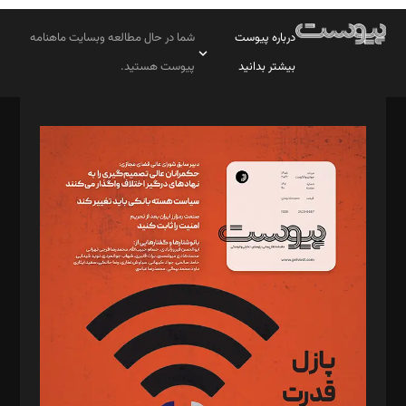
درباره پیوست
شما در حال مطالعه وبسایت ماهنامه
بیشتر بدانید
پیوست هستید.
صاحب امتیاز: موسسه پرسش (پویندگان راز ستاره شمال)
مدیر مسئول: محمدباقر اثنی‌عشری
سردبیر: مهرک محمودی
دبیر تحریریه: میثم قاسمی
د‌بیر ناداستان: سمانه سمیع
د‌بیر خدمت و تجارت: ابوالفضل رجبی
د‌بیر حقوق فناوری: حسام‌الدین ایپکچی
د‌بیر پیوست جهان: مینا پاکدل
د‌بیر تحریریه آنلاین: بابک نقاش
تحریریه‌: مجتبی محمود‌ی، آرش برهمند، یسنا امان‌پور، سروش کرمیان،
مصطفی مسجدی آرانی، ابوالفضل رجبی، زهرا فکرانه، فائزه فتحی
رستمی،مصطفی باستان