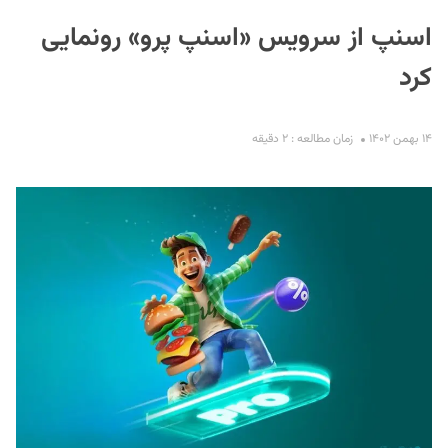
اسنپ از سرویس «اسنپ پرو» رونمایی
کرد
۱۴ بهمن ۱۴۰۲
زمان مطالعه : ۲ دقیقه
S