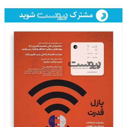
تحریریه
فائزه فتحی رستمی
تحریریه
سروش کرمیان
تحریریه
مینا پاکدل
تحریریه
یسنا امان‌پور
تحریریه