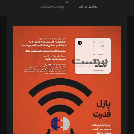
بیشتر بدانید
پیوست هستید.
صاحب امتیاز: موسسه پرسش (پویندگان راز ستاره شمال)
مدیر مسئول: محمدباقر اثنی‌عشری
سردبیر: مهرک محمودی
دبیر تحریریه: میثم قاسمی
د‌بیر ناداستان: سمانه سمیع
د‌بیر خدمت و تجارت: ابوالفضل رجبی
د‌بیر حقوق فناوری: حسام‌الدین ایپکچی
د‌بیر پیوست جهان: مینا پاکدل
د‌بیر تحریریه آنلاین: بابک نقاش
تحریریه‌: مجتبی محمود‌ی، آرش برهمند، یسنا امان‌پور، سروش کرمیان،
مصطفی مسجدی آرانی، ابوالفضل رجبی، زهرا فکرانه، فائزه فتحی
رستمی،مصطفی باستان
ویرایش: نگار استاد‌‌آقا
طراح یونیفرم: مجید توکلی