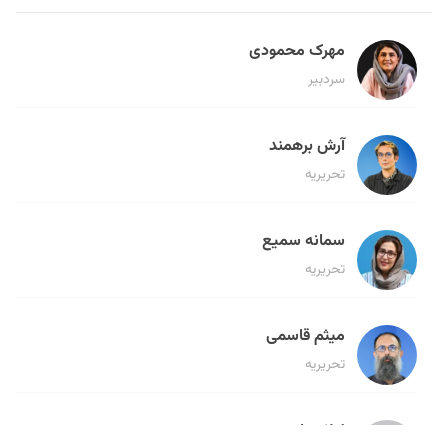
مهرک محمودی
سردبیر
آرش برهمند
تحریریه
سمانه سمیع
تحریریه
میثم قاسمی
تحریریه
لیلا حنارود