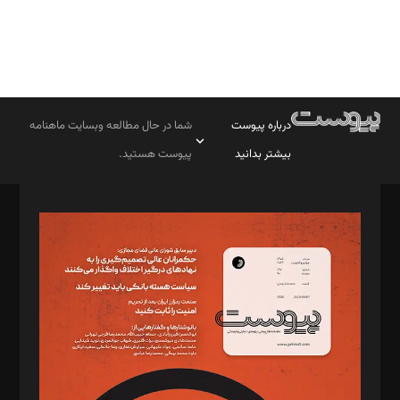
درباره پیوست
شما در حال مطالعه وبسایت ماهنامه
بیشتر بدانید
پیوست هستید.
صاحب امتیاز: موسسه پرسش (پویندگان راز ستاره شمال)
مدیر مسئول: محمدباقر اثنی‌عشری
سردبیر: مهرک محمودی
دبیر تحریریه: میثم قاسمی
د‌بیر ناداستان: سمانه سمیع
د‌بیر خدمت و تجارت: ابوالفضل رجبی
د‌بیر حقوق فناوری: حسام‌الدین ایپکچی
د‌بیر پیوست جهان: مینا پاکدل
د‌بیر تحریریه آنلاین: بابک نقاش