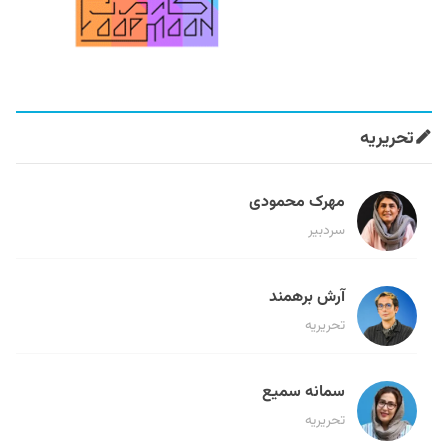
تحریریه
مهرک محمودی
سردبیر
آرش برهمند
تحریریه
سمانه سمیع
تحریریه