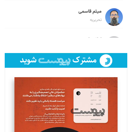
میثم قاسمی
تحریریه
لیلا حنارود
تحریریه
فائزه فتحی رستمی
تحریریه
سروش کرمیان
تحریریه
مینا پاکدل
تحریریه