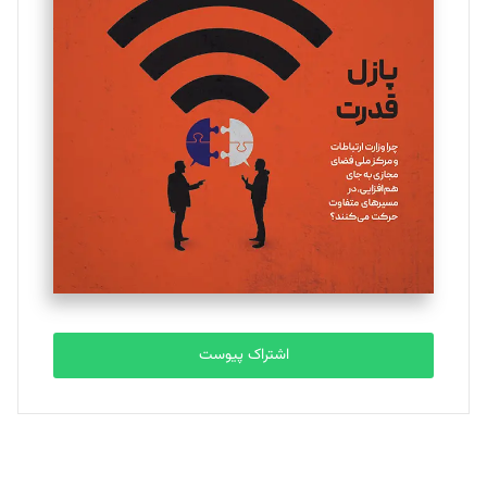
یسنا امان‌پور
تحریریه
ملینا جعفری
تحریریه
مصطفی مسجدی آرانی
تحریریه
اشتراک پیوست
بابک نقاش
تحریریه