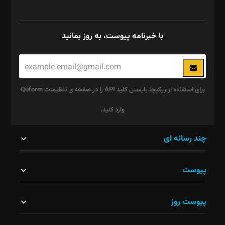
با خبرنامه پیوست، به روز بمانید
برای استفاده از ریکپچا بایستی کلید API را در صفحه ی تنظیمات Quform
وارد کنید.
این
چند رسانه ای
قسمت
پیوست
نباید
خالی
پیوست روز
رها