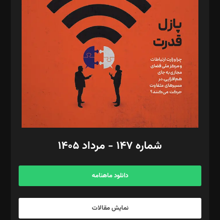
تحریریه‌: مجتبی محمود‌ی، آرش برهمند، یسنا امان‌پور، سروش کرمیان،
مصطفی مسجدی آرانی، ابوالفضل رجبی، زهرا فکرانه، فائزه فتحی
رستمی،مصطفی باستان
ویرایش: نگار استاد‌‌آقا
طراح یونیفرم: مجید توکلی
فیلمبرداری و عکاسی: امیر شفیعی، مانی لطفی زاده
گرافیک و صفحه‌آرایی: سید‌سبحان‌علی ثابت
مد‌یر توسعه تجاری: کامبیز برید‌
امور مالی: شاپور رهبری، محمد‌ کاظمی‌نیا
امور اد‌اری: راضیه محمود‌ی
شماره ۱۴۷ - مرداد ۱۴۰۵
مرکز تماس: ۰۲۱۴۲۸۲۴۰۰۰
آگهی و مشترکین: ۰۹۱۹۹۹۹۰۴۵۴
دانلود ماهنامه
نمایش مقالات