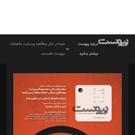
درباره پیوست
شما در حال مطالعه وبسایت ماهنامه
بیشتر بدانید
پیوست هستید.
صاحب امتیاز: موسسه پرسش (پویندگان راز ستاره شمال)
مدیر مسئول: محمدباقر اثنی‌عشری
سردبیر: مهرک محمودی
دبیر تحریریه: میثم قاسمی
د‌بیر ناداستان: سمانه سمیع
د‌بیر خدمت و تجارت: ابوالفضل رجبی
د‌بیر حقوق فناوری: حسام‌الدین ایپکچی
د‌بیر پیوست جهان: مینا پاکدل