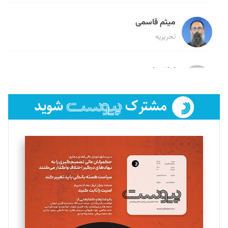
میثم قاسمی
تحریریه
لیلا حنارود
تحریریه
فائزه فتحی رستمی
تحریریه
سروش کرمیان
تحریریه
مینا پاکدل