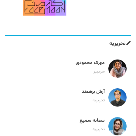
تحریریه
مهرک محمودی
سردبیر
آرش برهمند
تحریریه
سمانه سمیع
تحریریه