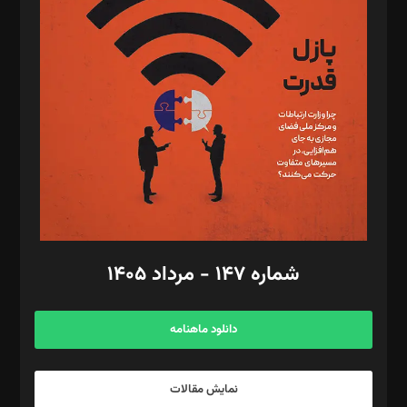
د‌بیر تحریریه آنلاین: بابک نقاش
تحریریه‌: مجتبی محمود‌ی، آرش برهمند، یسنا امان‌پور، سروش کرمیان،
مصطفی مسجدی آرانی، ابوالفضل رجبی، زهرا فکرانه، فائزه فتحی
رستمی،مصطفی باستان
ویرایش: نگار استاد‌‌آقا
طراح یونیفرم: مجید توکلی
فیلمبرداری و عکاسی: امیر شفیعی، مانی لطفی زاده
گرافیک و صفحه‌آرایی: سید‌سبحان‌علی ثابت
مد‌یر توسعه تجاری: کامبیز برید‌
امور مالی: شاپور رهبری، محمد‌ کاظمی‌نیا
امور اد‌اری: راضیه محمود‌ی
شماره ۱۴۷ - مرداد ۱۴۰۵
مرکز تماس: ۰۲۱۴۲۸۲۴۰۰۰
آگهی و مشترکین: ۰۹۱۹۹۹۹۰۴۵۴
دانلود ماهنامه
نمایش مقالات