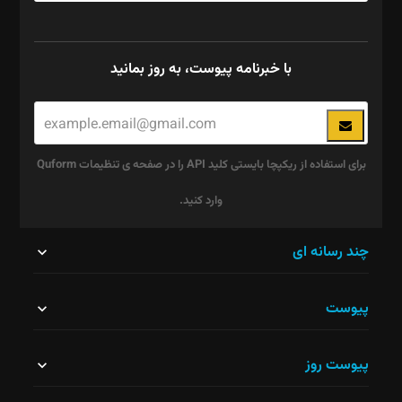
با خبرنامه پیوست، به روز بمانید
برای استفاده از ریکپچا بایستی کلید API را در صفحه ی تنظیمات Quform
وارد کنید.
این
چند رسانه ای
قسمت
پیوست
نباید
خالی
پیوست روز
رها