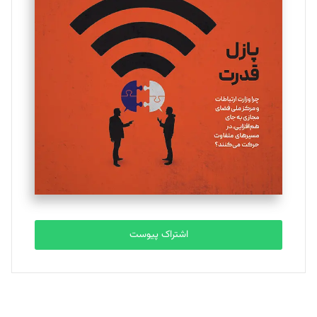
تحریریه
یسنا امان‌پور
تحریریه
ملینا جعفری
تحریریه
مصطفی مسجدی آرانی
تحریریه
اشتراک پیوست
بابک نقاش
تحریریه