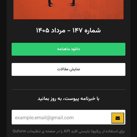
مد‌یر توسعه تجاری: کامبیز برید‌
امور مالی: شاپور رهبری، محمد‌ کاظمی‌نیا
امور اد‌اری: راضیه محمود‌ی
شماره ۱۴۷ - مرداد ۱۴۰۵
مرکز تماس: ۰۲۱۴۲۸۲۴۰۰۰
آگهی و مشترکین: ۰۹۱۹۹۹۹۰۴۵۴
دانلود ماهنامه
نمایش مقالات
با خبرنامه پیوست، به روز بمانید
برای استفاده از ریکپچا بایستی کلید API را در صفحه ی تنظیمات Quform