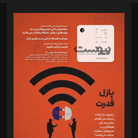
صاحب امتیاز: موسسه پرسش (پویندگان راز ستاره شمال)
مدیر مسئول: محمدباقر اثنی‌عشری
سردبیر: مهرک محمودی
دبیر تحریریه: میثم قاسمی
د‌بیر ناداستان: سمانه سمیع
د‌بیر خدمت و تجارت: ابوالفضل رجبی
د‌بیر حقوق فناوری: حسام‌الدین ایپکچی
د‌بیر پیوست جهان: مینا پاکدل
د‌بیر تحریریه آنلاین: بابک نقاش
تحریریه‌: مجتبی محمود‌ی، آرش برهمند، یسنا امان‌پور، سروش کرمیان،
مصطفی مسجدی آرانی، ابوالفضل رجبی، زهرا فکرانه، فائزه فتحی
رستمی،مصطفی باستان
ویرایش: نگار استاد‌‌آقا
طراح یونیفرم: مجید توکلی
فیلمبرداری و عکاسی: امیر شفیعی، مانی لطفی زاده
گرافیک و صفحه‌آرایی: سید‌سبحان‌علی ثابت