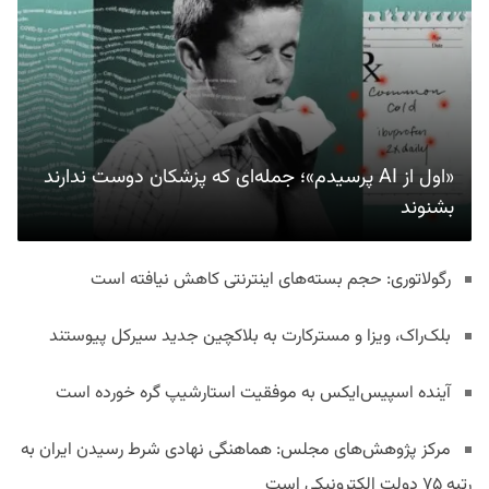
«اول از AI پرسیدم»؛ جمله‌ای که پزشکان دوست ندارند
بشنوند
رگولاتوری: حجم بسته‌های اینترنتی کاهش نیافته است
بلک‌راک، ویزا و مسترکارت به بلاکچین جدید سیرکل پیوستند
آینده اسپیس‌ایکس به موفقیت استارشیپ گره خورده است
مرکز پژوهش‌های مجلس: هماهنگی نهادی شرط رسیدن ایران به
رتبه ۷۵ دولت الکترونیکی است