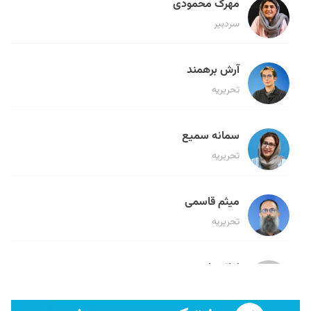
مهرک محمودی
سردبیر
آرش برهمند
تحریریه
سمانه سمیع
تحریریه
میثم قاسمی
تحریریه
لیلا حنارود
تحریریه