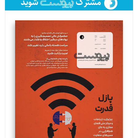
فائزه فتحی رستمی
تحریریه
سروش کرمیان
تحریریه
مینا پاکدل
تحریریه
یسنا امان‌پور
تحریریه
ملینا جعفری
تحریریه