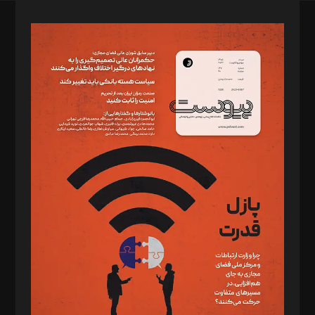
صاحب امتیاز: موسسه پرسش (پویندگان راز ستاره شمال)
مدیر مسئول: محمدباقر اثنی‌عشری
سردبیر: مهرک محمودی
دبیر تحریریه: میثم قاسمی
د‌بیر ناداستان: سمانه سمیع
د‌بیر خدمت و تجارت: ابوالفضل رجبی
د‌بیر حقوق فناوری: حسام‌الدین ایپکچی
د‌بیر پیوست جهان: مینا پاکدل
د‌بیر تحریریه آنلاین: بابک نقاش
تحریریه‌: مجتبی محمود‌ی، آرش برهمند، یسنا امان‌پور، سروش کرمیان،
مصطفی مسجدی آرانی، ابوالفضل رجبی، زهرا فکرانه، فائزه فتحی
رستمی،مصطفی باستان
ویرایش: نگار استاد‌‌آقا
طراح یونیفرم: مجید توکلی
فیلمبرداری و عکاسی: امیر شفیعی، مانی لطفی زاده
گرافیک و صفحه‌آرایی: سید‌سبحان‌علی ثابت