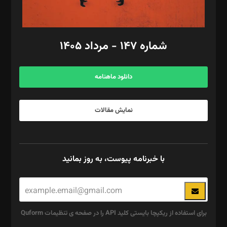
مد‌یر توسعه تجاری: کامبیز برید‌
امور مالی: شاپور رهبری، محمد‌ کاظمی‌نیا
امور اد‌اری: راضیه محمود‌ی
شماره ۱۴۷ - مرداد ۱۴۰۵
مرکز تماس: ۰۲۱۴۲۸۲۴۰۰۰
آگهی و مشترکین: ۰۹۱۹۹۹۹۰۴۵۴
دانلود ماهنامه
نمایش مقالات
با خبرنامه پیوست، به روز بمانید
برای استفاده از ریکپچا بایستی کلید API را در صفحه ی تنظیمات Quform