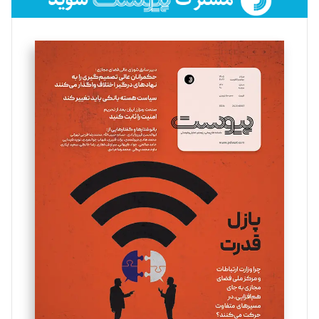
فائزه فتحی رستمی
تحریریه
سروش کرمیان
تحریریه
مینا پاکدل
تحریریه
یسنا امان‌پور
تحریریه
ملینا جعفری
تحریریه