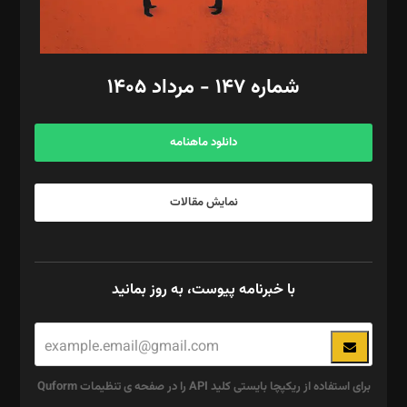
مد‌یر توسعه تجاری: کامبیز برید‌
امور مالی: شاپور رهبری، محمد‌ کاظمی‌نیا
امور اد‌اری: راضیه محمود‌ی
شماره ۱۴۷ - مرداد ۱۴۰۵
مرکز تماس: ۰۲۱۴۲۸۲۴۰۰۰
آگهی و مشترکین: ۰۹۱۹۹۹۹۰۴۵۴
دانلود ماهنامه
نمایش مقالات
با خبرنامه پیوست، به روز بمانید
برای استفاده از ریکپچا بایستی کلید API را در صفحه ی تنظیمات Quform