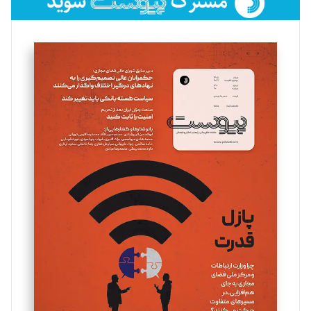
فائزه فتحی رستمی
تحریریه
سروش کرمیان
تحریریه
مینا پاکدل
تحریریه
یسنا امان‌پور
تحریریه
ملینا جعفری
تحریریه