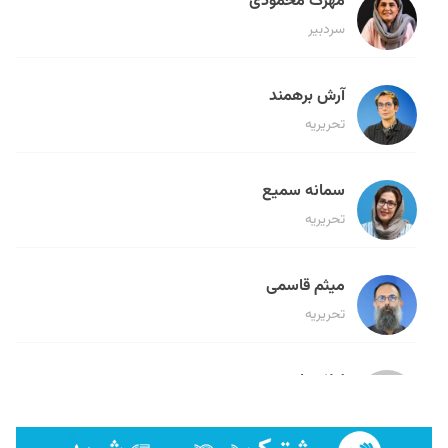
مهرک محمودی
سردبیر
آرش برهمند
تحریریه
سمانه سمیع
تحریریه
میثم قاسمی
تحریریه
لیلا حنارود
تحریریه