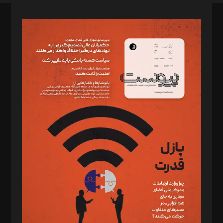
صاحب امتیاز: موسسه پرسش (پویندگان راز ستاره شمال)
مدیر مسئول: محمدباقر اثنی‌عشری
سردبیر: مهرک محمودی
دبیر تحریریه: میثم قاسمی
د‌بیر ناداستان: سمانه سمیع
د‌بیر خدمت و تجارت: ابوالفضل رجبی
د‌بیر حقوق فناوری: حسام‌الدین ایپکچی
د‌بیر پیوست جهان: مینا پاکدل
د‌بیر تحریریه آنلاین: بابک نقاش
تحریریه‌: مجتبی محمود‌ی، آرش برهمند، یسنا امان‌پور، سروش کرمیان،
مصطفی مسجدی آرانی، ابوالفضل رجبی، زهرا فکرانه، فائزه فتحی
رستمی،مصطفی باستان
ویرایش: نگار استاد‌‌آقا
طراح یونیفرم: مجید توکلی
فیلمبرداری و عکاسی: امیر شفیعی، مانی لطفی زاده
گرافیک و صفحه‌آرایی: سید‌سبحان‌علی ثابت