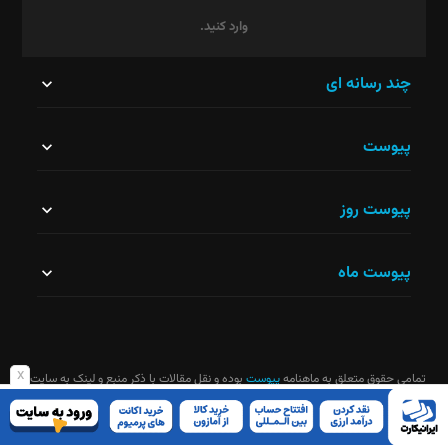
وارد کنید.
این
چند رسانه ای
قسمت
پیوست
نباید
خالی
پیوست روز
رها
شود.
پیوست ماه
x
تمامی حقوق متعلق به ماهنامه
پیوست
بوده و نقل مقالات با ذکر منبع و لینک به سایت
ماهنامه آزاد است