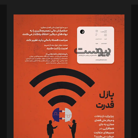
صاحب امتیاز: موسسه پرسش (پویندگان راز ستاره شمال)
مدیر مسئول: محمدباقر اثنی‌عشری
سردبیر: مهرک محمودی
دبیر تحریریه: میثم قاسمی
د‌بیر ناداستان: سمانه سمیع
د‌بیر خدمت و تجارت: ابوالفضل رجبی
د‌بیر حقوق فناوری: حسام‌الدین ایپکچی
د‌بیر پیوست جهان: مینا پاکدل
د‌بیر تحریریه آنلاین: بابک نقاش
تحریریه‌: مجتبی محمود‌ی، آرش برهمند، یسنا امان‌پور، سروش کرمیان،
مصطفی مسجدی آرانی، ابوالفضل رجبی، زهرا فکرانه، فائزه فتحی
رستمی،مصطفی باستان
ویرایش: نگار استاد‌‌آقا
طراح یونیفرم: مجید توکلی
فیلمبرداری و عکاسی: امیر شفیعی، مانی لطفی زاده