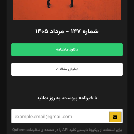
گرافیک و صفحه‌آرایی: سید‌سبحان‌علی ثابت
مد‌یر توسعه تجاری: کامبیز برید‌
امور مالی: شاپور رهبری، محمد‌ کاظمی‌نیا
امور اد‌اری: راضیه محمود‌ی
شماره ۱۴۷ - مرداد ۱۴۰۵
مرکز تماس: ۰۲۱۴۲۸۲۴۰۰۰
آگهی و مشترکین: ۰۹۱۹۹۹۹۰۴۵۴
دانلود ماهنامه
نمایش مقالات
با خبرنامه پیوست، به روز بمانید
برای استفاده از ریکپچا بایستی کلید API را در صفحه ی تنظیمات Quform