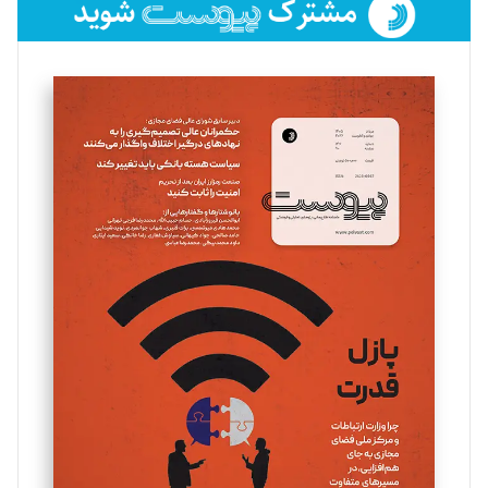
فائزه فتحی رستمی
تحریریه
سروش کرمیان
تحریریه
مینا پاکدل
تحریریه
یسنا امان‌پور
تحریریه
ملینا جعفری
تحریریه