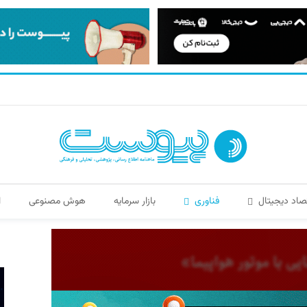
صاد دیجیتال
فناوری
بازار سرمایه
هوش مصنوعی
ا