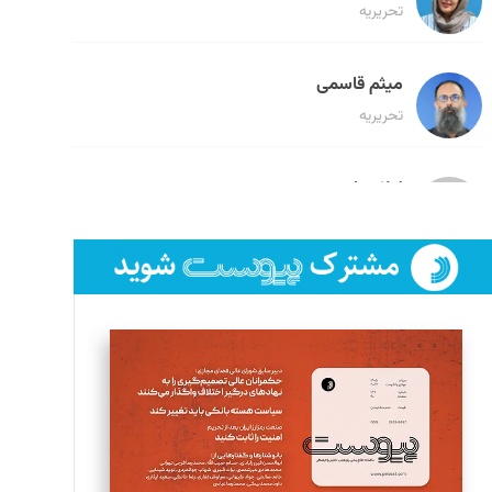
تحریریه
میثم قاسمی
تحریریه
لیلا حنارود
تحریریه
فائزه فتحی رستمی
تحریریه
سروش کرمیان
تحریریه