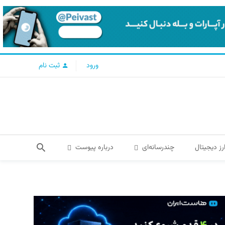
ورود
ثبت نام
رز دیجیتال
چندرسانه‌ای
درباره پیوست