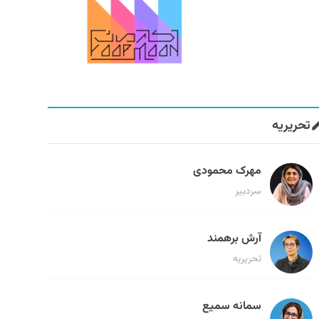
تحریریه
مهرک محمودی
سردبیر
آرش برهمند
تحریریه
سمانه سمیع