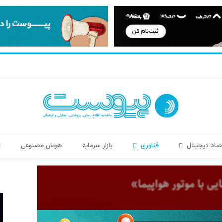
صاد دیجیتال
فناوری
بازار سرمایه
هوش مصنوعی
ا