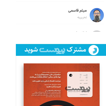
میثم قاسمی
تحریریه
لیلا حنارود
تحریریه
فائزه فتحی رستمی
تحریریه
سروش کرمیان
تحریریه
مینا پاکدل