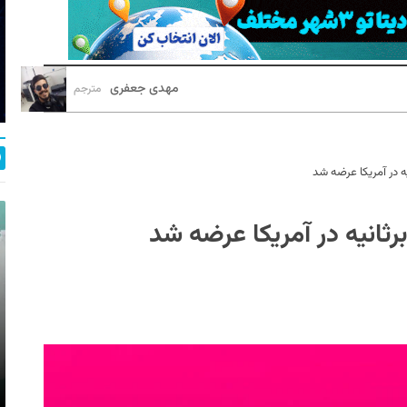
مهدی جعفری
مترجم