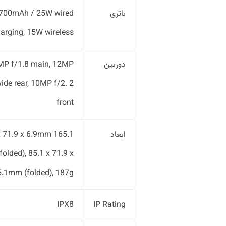
باتری
700mAh / 25W wired
arging, 15W wireless
دوربین
MP f/1.8 main, 12MP
wide rear, 10MP f/2. 2
front
ابعاد
65.1 x 71.9 x 6.9mm
folded), 85.1 x 71.9 x
5.1mm (folded), 187g
IPX8
IP Rating