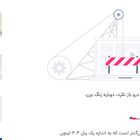
بزرگ‌ترین تغییر Z Flip 5، نمایشگر خارجی بزرگ‌تر است که به اندازه یک پنل ۳.۴ اینچی