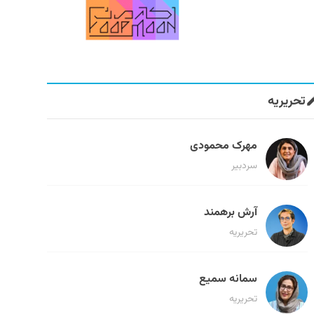
تحریریه
مهرک محمودی
سردبیر
آرش برهمند
تحریریه
سمانه سمیع
تحریریه