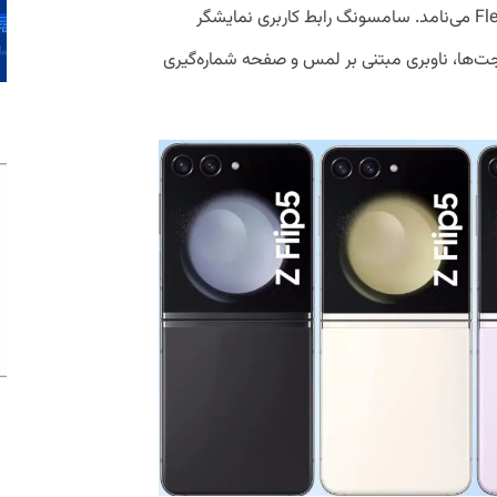
افزایش یافته و سامسونگ آن را Flex Window می‌نامد. سامسونگ رابط کاربری نمایشگر
ویجت‌ها، ناوبری مبتنی بر لمس و صفحه شماره‌گیری