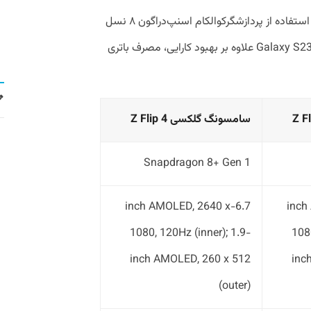
دومین پیشرفت قابل توجه با Z Flip جدید، استفاده از پردازشگرکوالکام اسنپ‌دراگون ۸ نسل
دوم است که بر اساس اعدادی که در Galaxy S23 Ultra علاوه بر بهبود کارایی، مصرف باتری
سامسونگ گلکسی Z Flip 4
Snapdragon 8+ Gen 1
6.7-inch AMOLED, 2640 x
6.7-i
1080, 120Hz (inner); 1.9-
1080
inch AMOLED, 260 x 512
inc
(outer)