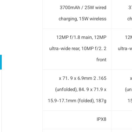
3700mAh / 25W wired
3
charging, 15W wireless
ch
12MP f/1.8 main, 12MP
12
ultra-wide rear, 10MP f/2. 2
ultra-
front
165. 2 x 71. 9 x 6.9mm
1
(unfolded), 84. 9 x 71.9 x
(un
15.9-17.1mm (folded), 187g
1
IPX8