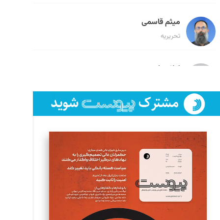
میثم قاسمی
تحریریه
لیلا حنارود
تحریریه
فائزه فتحی رستمی
تحریریه
سروش کرمیان
تحریریه
مینا پاکدل