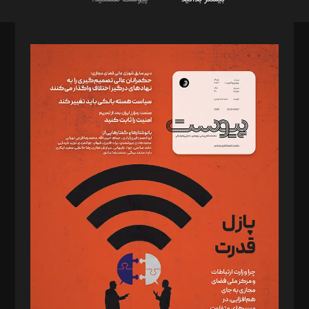
صاحب امتیاز: موسسه پرسش (پویندگان راز ستاره شمال)
مدیر مسئول: محمدباقر اثنی‌عشری
سردبیر: مهرک محمودی
دبیر تحریریه: میثم قاسمی
د‌بیر ناداستان: سمانه سمیع
د‌بیر خدمت و تجارت: ابوالفضل رجبی
د‌بیر حقوق فناوری: حسام‌الدین ایپکچی
د‌بیر پیوست جهان: مینا پاکدل
د‌بیر تحریریه آنلاین: بابک نقاش
تحریریه‌: مجتبی محمود‌ی، آرش برهمند، یسنا امان‌پور، سروش کرمیان،
مصطفی مسجدی آرانی، ابوالفضل رجبی، زهرا فکرانه، فائزه فتحی
رستمی،مصطفی باستان
ویرایش: نگار استاد‌‌آقا
طراح یونیفرم: مجید توکلی
فیلمبرداری و عکاسی: امیر شفیعی، مانی لطفی زاده