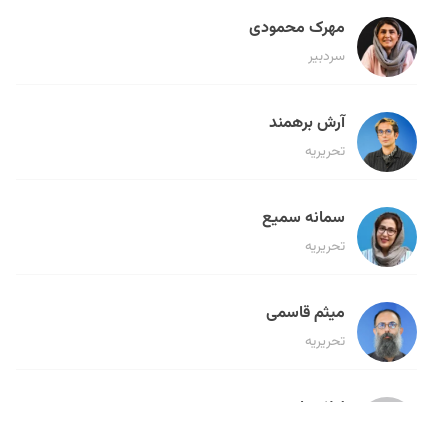
مهرک محمودی
سردبیر
آرش برهمند
تحریریه
سمانه سمیع
تحریریه
میثم قاسمی
تحریریه
لیلا حنارود
تحریریه