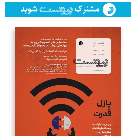
فائزه فتحی رستمی
تحریریه
سروش کرمیان
تحریریه
مینا پاکدل
تحریریه
یسنا امان‌پور
تحریریه
ملینا جعفری