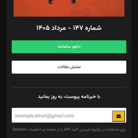
مد‌یر توسعه تجاری: کامبیز برید‌
امور مالی: شاپور رهبری، محمد‌ کاظمی‌نیا
امور اد‌اری: راضیه محمود‌ی
شماره ۱۴۷ - مرداد ۱۴۰۵
مرکز تماس: ۰۲۱۴۲۸۲۴۰۰۰
آگهی و مشترکین: ۰۹۱۹۹۹۹۰۴۵۴
دانلود ماهنامه
نمایش مقالات
با خبرنامه پیوست، به روز بمانید
برای استفاده از ریکپچا بایستی کلید API را در صفحه ی تنظیمات Quform