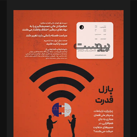
صاحب امتیاز: موسسه پرسش (پویندگان راز ستاره شمال)
مدیر مسئول: محمدباقر اثنی‌عشری
سردبیر: مهرک محمودی
دبیر تحریریه: میثم قاسمی
د‌بیر ناداستان: سمانه سمیع
د‌بیر خدمت و تجارت: ابوالفضل رجبی
د‌بیر حقوق فناوری: حسام‌الدین ایپکچی
د‌بیر پیوست جهان: مینا پاکدل
د‌بیر تحریریه آنلاین: بابک نقاش
تحریریه‌: مجتبی محمود‌ی، آرش برهمند، یسنا امان‌پور، سروش کرمیان،
مصطفی مسجدی آرانی، ابوالفضل رجبی، زهرا فکرانه، فائزه فتحی
رستمی،مصطفی باستان
ویرایش: نگار استاد‌‌آقا
طراح یونیفرم: مجید توکلی
فیلمبرداری و عکاسی: امیر شفیعی، مانی لطفی زاده
گرافیک و صفحه‌آرایی: سید‌سبحان‌علی ثابت