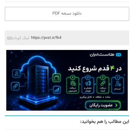
دانلود نسخه PDF
https://pvst.ir/fk4
لینک کوتاه
این مطالب را هم بخوانید: