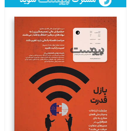
فائزه فتحی رستمی
تحریریه
سروش کرمیان
تحریریه
مینا پاکدل
تحریریه
یسنا امان‌پور
تحریریه
ملینا جعفری
تحریریه