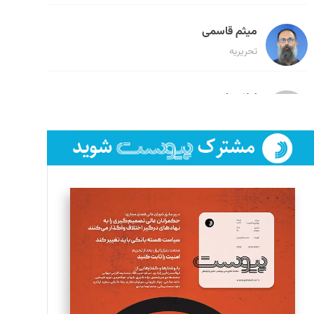
میثم قاسمی
تحریریه
لیلا حنارود
تحریریه
فائزه فتحی رستمی
تحریریه
سروش کرمیان
تحریریه
مینا پاکدل