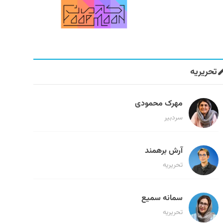
تحریریه
مهرک محمودی
سردبیر
آرش برهمند
تحریریه
سمانه سمیع
تحریریه