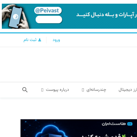
ورود
ثبت نام
رز دیجیتال
چندرسانه‌ای
درباره پیوست