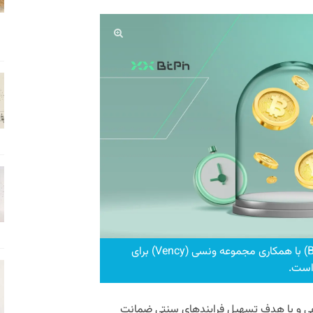
بیت لون، سرویس جدید بیت پین (Bitpin) با همکاری مجموعه ونسی (Vency) برای
 است.
هی و با هدف تسهیل فرایندهای سنتی ضمانت