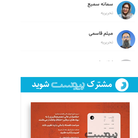
سمانه سمیع
تحریریه
میثم قاسمی
تحریریه
لیلا حنارود
تحریریه
فائزه فتحی رستمی
تحریریه
سروش کرمیان
تحریریه