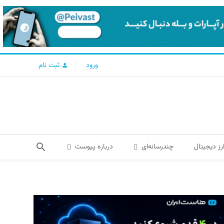
ورود
ثبت نام
رز دیجیتال
چندرسانه‌ای
درباره پیوست