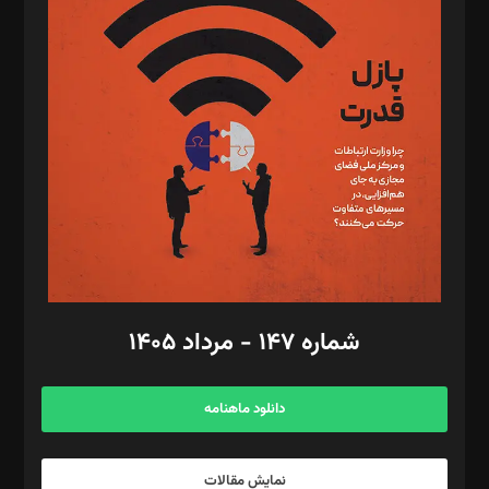
د‌بیر تحریریه آنلاین: بابک نقاش
تحریریه‌: مجتبی محمود‌ی، آرش برهمند، یسنا امان‌پور، سروش کرمیان،
مصطفی مسجدی آرانی، ابوالفضل رجبی، زهرا فکرانه، فائزه فتحی
رستمی،مصطفی باستان
ویرایش: نگار استاد‌‌آقا
طراح یونیفرم: مجید توکلی
فیلمبرداری و عکاسی: امیر شفیعی، مانی لطفی زاده
گرافیک و صفحه‌آرایی: سید‌سبحان‌علی ثابت
مد‌یر توسعه تجاری: کامبیز برید‌
امور مالی: شاپور رهبری، محمد‌ کاظمی‌نیا
امور اد‌اری: راضیه محمود‌ی
شماره ۱۴۷ - مرداد ۱۴۰۵
مرکز تماس: ۰۲۱۴۲۸۲۴۰۰۰
آگهی و مشترکین: ۰۹۱۹۹۹۹۰۴۵۴
دانلود ماهنامه
نمایش مقالات