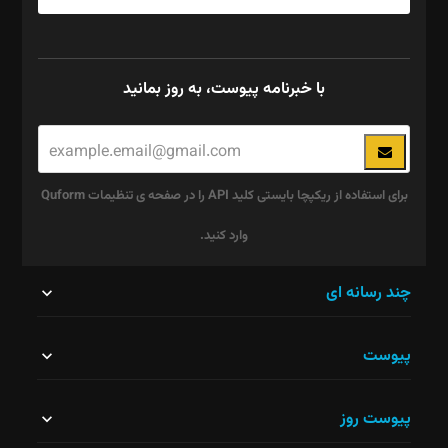
با خبرنامه پیوست، به روز بمانید
برای استفاده از ریکپچا بایستی کلید API را در صفحه ی تنظیمات Quform
وارد کنید.
این
چند رسانه ای
قسمت
پیوست
نباید
خالی
پیوست روز
رها