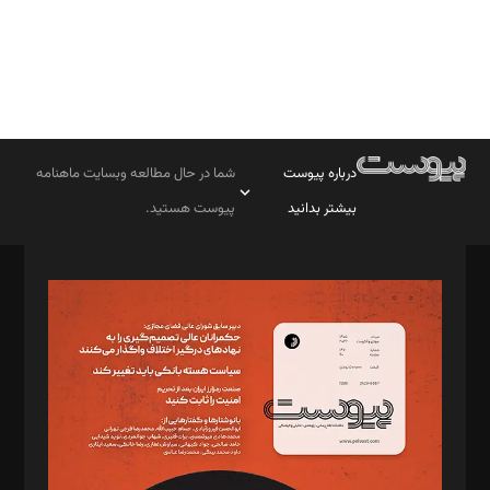
درباره پیوست
شما در حال مطالعه وبسایت ماهنامه
بیشتر بدانید
پیوست هستید.
صاحب امتیاز: موسسه پرسش (پویندگان راز ستاره شمال)
مدیر مسئول: محمدباقر اثنی‌عشری
سردبیر: مهرک محمودی
دبیر تحریریه: میثم قاسمی
د‌بیر ناداستان: سمانه سمیع
د‌بیر خدمت و تجارت: ابوالفضل رجبی
د‌بیر حقوق فناوری: حسام‌الدین ایپکچی
د‌بیر پیوست جهان: مینا پاکدل