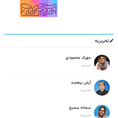
تحریریه
مهرک محمودی
سردبیر
آرش برهمند
تحریریه
سمانه سمیع
تحریریه