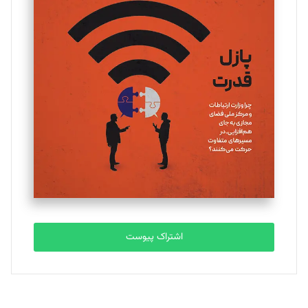
تحریریه
یسنا امان‌پور
تحریریه
ملینا جعفری
تحریریه
مصطفی مسجدی آرانی
تحریریه
اشتراک پیوست
بابک نقاش
تحریریه