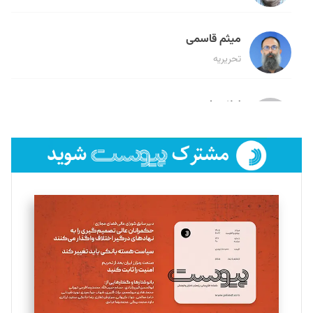
میثم قاسمی
تحریریه
لیلا حنارود
تحریریه
فائزه فتحی رستمی
تحریریه
سروش کرمیان
تحریریه
مینا پاکدل