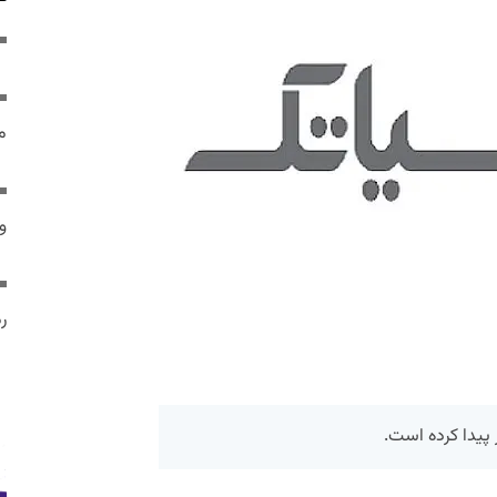
م
و 
رم