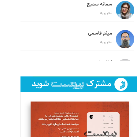
سمانه سمیع
تحریریه
میثم قاسمی
تحریریه
لیلا حنارود
تحریریه
فائزه فتحی رستمی
تحریریه
سروش کرمیان
تحریریه