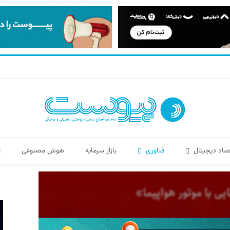
صاد دیجیتال
فناوری
بازار سرمایه
هوش مصنوعی
ا