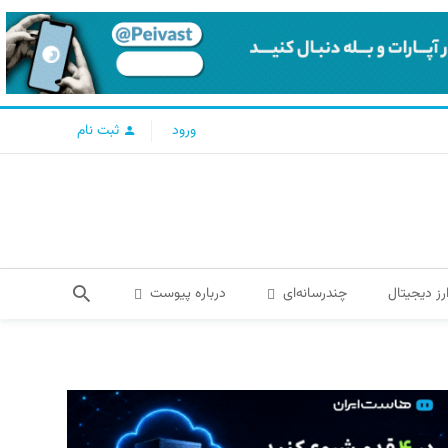
ورود
ثبت نام
رز دیجیتال
چندرسانه‌ای
درباره پیوست