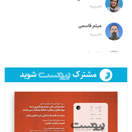
تحریریه
میثم قاسمی
تحریریه
لیلا حنارود
تحریریه
فائزه فتحی رستمی
تحریریه
سروش کرمیان
تحریریه