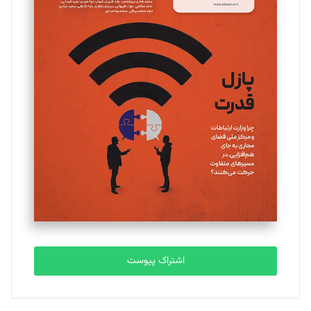
مینا پاکدل
تحریریه
یسنا امان‌پور
تحریریه
ملینا جعفری
تحریریه
مصطفی مسجدی آرانی
تحریریه
اشتراک پیوست
بابک نقاش
تحریریه