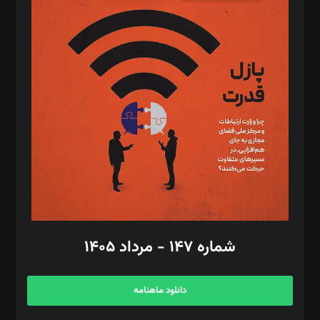
د‌بیر پیوست جهان: مینا پاکدل
د‌بیر تحریریه آنلاین: بابک نقاش
تحریریه‌: مجتبی محمود‌ی، آرش برهمند، یسنا امان‌پور، سروش کرمیان،
مصطفی مسجدی آرانی، ابوالفضل رجبی، زهرا فکرانه، فائزه فتحی
رستمی،مصطفی باستان
ویرایش: نگار استاد‌‌آقا
طراح یونیفرم: مجید توکلی
فیلمبرداری و عکاسی: امیر شفیعی، مانی لطفی زاده
گرافیک و صفحه‌آرایی: سید‌سبحان‌علی ثابت
مد‌یر توسعه تجاری: کامبیز برید‌
امور مالی: شاپور رهبری، محمد‌ کاظمی‌نیا
امور اد‌اری: راضیه محمود‌ی
شماره ۱۴۷ - مرداد ۱۴۰۵
مرکز تماس: ۰۲۱۴۲۸۲۴۰۰۰
آگهی و مشترکین: ۰۹۱۹۹۹۹۰۴۵۴
دانلود ماهنامه