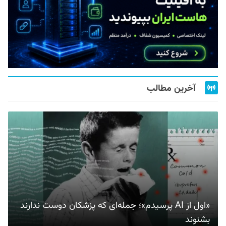
آخرین مطالب
«اول از AI پرسیدم»؛ جمله‌ای که پزشکان دوست ندارند
بشنوند