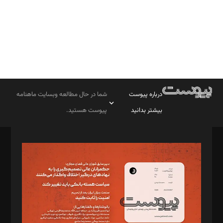
درباره پیوست
شما در حال مطالعه وبسایت ماهنامه
بیشتر بدانید
پیوست هستید.
صاحب امتیاز: موسسه پرسش (پویندگان راز ستاره شمال)
مدیر مسئول: محمدباقر اثنی‌عشری
سردبیر: مهرک محمودی
دبیر تحریریه: میثم قاسمی
د‌بیر ناداستان: سمانه سمیع
د‌بیر خدمت و تجارت: ابوالفضل رجبی
د‌بیر حقوق فناوری: حسام‌الدین ایپکچی