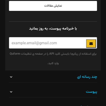
نمایش مقالات
با خبرنامه پیوست، به روز بمانید
برای استفاده از ریکپچا بایستی کلید API را در صفحه ی تنظیمات Quform
وارد کنید.
این
چند رسانه ای
قسمت
پیوست
نباید
خالی