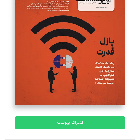
مینا پاکدل
تحریریه
یسنا امان‌پور
تحریریه
ملینا جعفری
تحریریه
مصطفی مسجدی آرانی
تحریریه
اشتراک پیوست
بابک نقاش
تحریریه