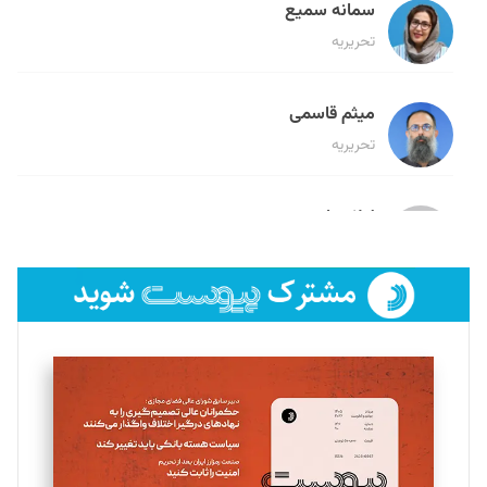
سمانه سمیع
تحریریه
میثم قاسمی
تحریریه
لیلا حنارود
تحریریه
فائزه فتحی رستمی
تحریریه
سروش کرمیان
تحریریه