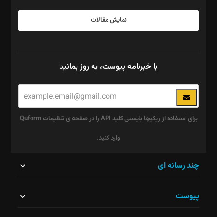
نمایش مقالات
با خبرنامه پیوست، به روز بمانید
برای استفاده از ریکپچا بایستی کلید API را در صفحه ی تنظیمات Quform
وارد کنید.
این
چند رسانه ای
قسمت
پیوست
نباید
خالی