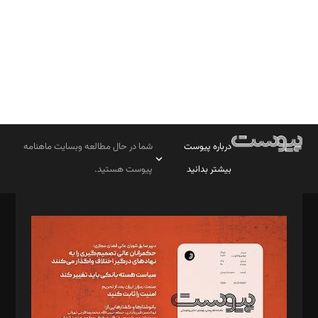
درباره پیوست
شما در حال مطالعه وبسایت ماهنامه
بیشتر بدانید
پیوست هستید.
صاحب امتیاز: موسسه پرسش (پویندگان راز ستاره شمال)
مدیر مسئول: محمدباقر اثنی‌عشری
سردبیر: مهرک محمودی
دبیر تحریریه: میثم قاسمی
د‌بیر ناداستان: سمانه سمیع
د‌بیر خدمت و تجارت: ابوالفضل رجبی