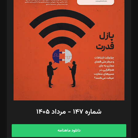
د‌بیر حقوق فناوری: حسام‌الدین ایپکچی
د‌بیر پیوست جهان: مینا پاکدل
د‌بیر تحریریه آنلاین: بابک نقاش
تحریریه‌: مجتبی محمود‌ی، آرش برهمند، یسنا امان‌پور، سروش کرمیان،
مصطفی مسجدی آرانی، ابوالفضل رجبی، زهرا فکرانه، فائزه فتحی
رستمی،مصطفی باستان
ویرایش: نگار استاد‌‌آقا
طراح یونیفرم: مجید توکلی
فیلمبرداری و عکاسی: امیر شفیعی، مانی لطفی زاده
گرافیک و صفحه‌آرایی: سید‌سبحان‌علی ثابت
مد‌یر توسعه تجاری: کامبیز برید‌
امور مالی: شاپور رهبری، محمد‌ کاظمی‌نیا
امور اد‌اری: راضیه محمود‌ی
شماره ۱۴۷ - مرداد ۱۴۰۵
مرکز تماس: ۰۲۱۴۲۸۲۴۰۰۰
آگهی و مشترکین: ۰۹۱۹۹۹۹۰۴۵۴
دانلود ماهنامه