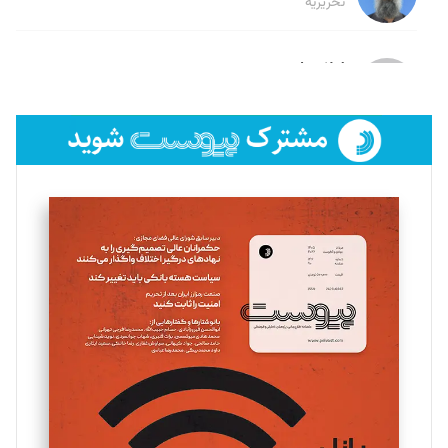
تحریریه
لیلا حنارود
تحریریه
فائزه فتحی رستمی
تحریریه
سروش کرمیان
تحریریه
مینا پاکدل
تحریریه