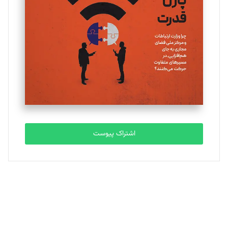
یسنا امان‌پور
تحریریه
ملینا جعفری
تحریریه
مصطفی مسجدی آرانی
تحریریه
اشتراک پیوست
بابک نقاش
تحریریه