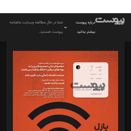
درباره پیوست
شما در حال مطالعه وبسایت ماهنامه
بیشتر بدانید
پیوست هستید.
صاحب امتیاز: موسسه پرسش (پویندگان راز ستاره شمال)
مدیر مسئول: محمدباقر اثنی‌عشری
سردبیر: مهرک محمودی
دبیر تحریریه: میثم قاسمی
د‌بیر ناداستان: سمانه سمیع
د‌بیر خدمت و تجارت: ابوالفضل رجبی
د‌بیر حقوق فناوری: حسام‌الدین ایپکچی
د‌بیر پیوست جهان: مینا پاکدل
د‌بیر تحریریه آنلاین: بابک نقاش
تحریریه‌: مجتبی محمود‌ی، آرش برهمند، یسنا امان‌پور، سروش کرمیان،
مصطفی مسجدی آرانی، ابوالفضل رجبی، زهرا فکرانه، فائزه فتحی