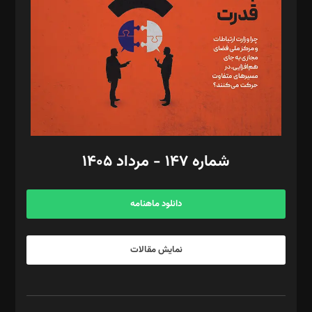
رستمی،مصطفی باستان
ویرایش: نگار استاد‌‌آقا
طراح یونیفرم: مجید توکلی
فیلمبرداری و عکاسی: امیر شفیعی، مانی لطفی زاده
گرافیک و صفحه‌آرایی: سید‌سبحان‌علی ثابت
مد‌یر توسعه تجاری: کامبیز برید‌
امور مالی: شاپور رهبری، محمد‌ کاظمی‌نیا
امور اد‌اری: راضیه محمود‌ی
شماره ۱۴۷ - مرداد ۱۴۰۵
مرکز تماس: ۰۲۱۴۲۸۲۴۰۰۰
آگهی و مشترکین: ۰۹۱۹۹۹۹۰۴۵۴
دانلود ماهنامه
نمایش مقالات