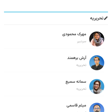
تحریریه
مهرک محمودی
سردبیر
آرش برهمند
تحریریه
سمانه سمیع
تحریریه
میثم قاسمی