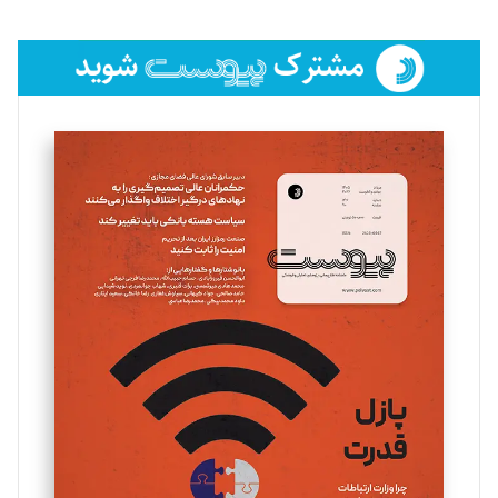
تحریریه
فائزه فتحی رستمی
تحریریه
سروش کرمیان
تحریریه
مینا پاکدل
تحریریه
یسنا امان‌پور
تحریریه