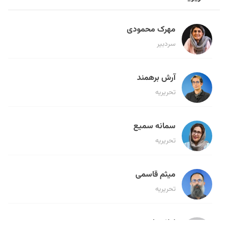
مهرک محمودی
سردبیر
آرش برهمند
تحریریه
سمانه سمیع
تحریریه
میثم قاسمی
تحریریه
لیلا حنارود