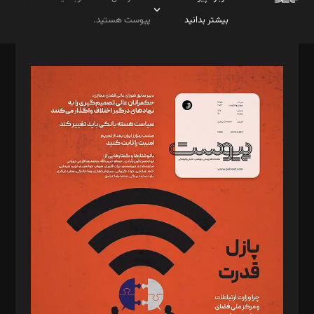
بیشتر بدانید
پیوست هستید.
صاحب امتیاز: موسسه پرسش (پویندگان راز ستاره شمال)
مدیر مسئول: محمدباقر اثنی‌عشری
سردبیر: مهرک محمودی
دبیر تحریریه: میثم قاسمی
د‌بیر ناداستان: سمانه سمیع
د‌بیر خدمت و تجارت: ابوالفضل رجبی
د‌بیر حقوق فناوری: حسام‌الدین ایپکچی
د‌بیر پیوست جهان: مینا پاکدل
د‌بیر تحریریه آنلاین: بابک نقاش
تحریریه‌: مجتبی محمود‌ی، آرش برهمند، یسنا امان‌پور، سروش کرمیان،
مصطفی مسجدی آرانی، ابوالفضل رجبی، زهرا فکرانه، فائزه فتحی
رستمی،مصطفی باستان
ویرایش: نگار استاد‌‌آقا
طراح یونیفرم: مجید توکلی