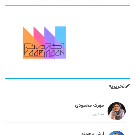
تحریریه
مهرک محمودی
سردبیر
آرش برهمند