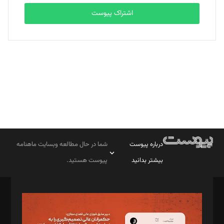
اشتراک پیوست
بابک نقاش
تحریریه
درباره پیوست
شما در حال مطالعه وبسایت ماهنامه
بیشتر بدانید
پیوست هستید.
صاحب امتیاز: موسسه پرسش (پویندگان راز ستاره شمال)
مدیر مسئول: محمدباقر اثنی‌عشری
سردبیر: مهرک محمودی