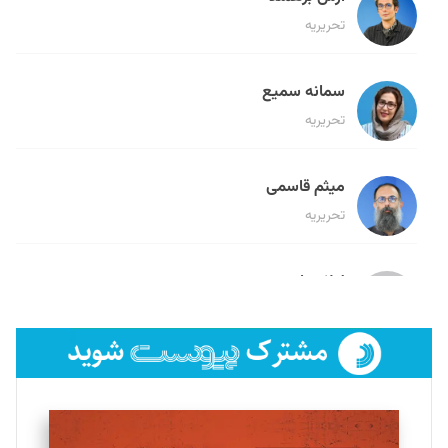
تحریریه
سمانه سمیع
تحریریه
میثم قاسمی
تحریریه
لیلا حنارود
تحریریه
فائزه فتحی رستمی
تحریریه