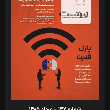
دبیر تحریریه: میثم قاسمی
د‌بیر ناداستان: سمانه سمیع
د‌بیر خدمت و تجارت: ابوالفضل رجبی
د‌بیر حقوق فناوری: حسام‌الدین ایپکچی
د‌بیر پیوست جهان: مینا پاکدل
د‌بیر تحریریه آنلاین: بابک نقاش
تحریریه‌: مجتبی محمود‌ی، آرش برهمند، یسنا امان‌پور، سروش کرمیان،
مصطفی مسجدی آرانی، ابوالفضل رجبی، زهرا فکرانه، فائزه فتحی
رستمی،مصطفی باستان
ویرایش: نگار استاد‌‌آقا
طراح یونیفرم: مجید توکلی
فیلمبرداری و عکاسی: امیر شفیعی، مانی لطفی زاده
گرافیک و صفحه‌آرایی: سید‌سبحان‌علی ثابت
مد‌یر توسعه تجاری: کامبیز برید‌
امور مالی: شاپور رهبری، محمد‌ کاظمی‌نیا
امور اد‌اری: راضیه محمود‌ی
شماره ۱۴۷ - مرداد ۱۴۰۵