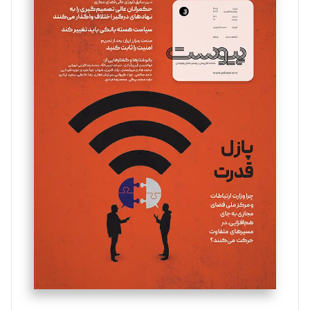
سروش کرمیان
تحریریه
مینا پاکدل
تحریریه
یسنا امان‌پور
تحریریه
ملینا جعفری
تحریریه
مصطفی مسجدی آرانی
تحریریه