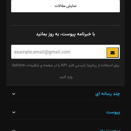
نمایش مقالات
با خبرنامه پیوست، به روز بمانید
برای استفاده از ریکپچا بایستی کلید API را در صفحه ی تنظیمات Quform
وارد کنید.
این
چند رسانه ای
قسمت
پیوست
نباید
خالی
پیوست روز