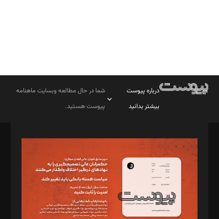
درباره پیوست
شما در حال مطالعه وبسایت ماهنامه
بیشتر بدانید
پیوست هستید.
صاحب امتیاز: موسسه پرسش (پویندگان راز ستاره شمال)
مدیر مسئول: محمدباقر اثنی‌عشری
سردبیر: مهرک محمودی
دبیر تحریریه: میثم قاسمی
د‌بیر ناداستان: سمانه سمیع
د‌بیر خدمت و تجارت: ابوالفضل رجبی
د‌بیر حقوق فناوری: حسام‌الدین ایپکچی