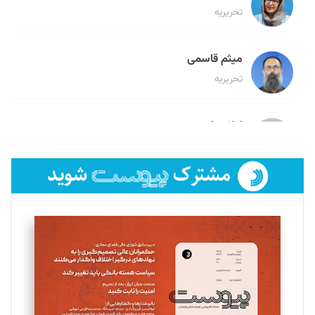
تحریریه
میثم قاسمی
تحریریه
لیلا حنارود
تحریریه
فائزه فتحی رستمی
تحریریه
سروش کرمیان
تحریریه