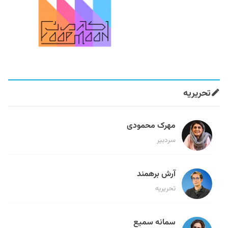
تحریریه
مهرک محمودی
سردبیر
آرش برهمند
تحریریه
سمانه سمیع