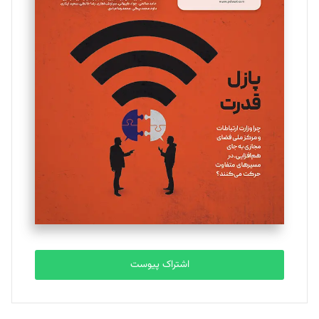
مینا پاکدل
تحریریه
یسنا امان‌پور
تحریریه
ملینا جعفری
تحریریه
مصطفی مسجدی آرانی
تحریریه
اشتراک پیوست
بابک نقاش
تحریریه