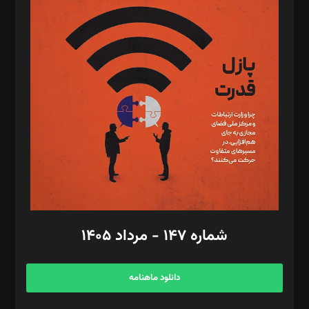
د‌بیر پیوست جهان: مینا پاکدل
د‌بیر تحریریه آنلاین: بابک نقاش
تحریریه‌: مجتبی محمود‌ی، آرش برهمند، یسنا امان‌پور، سروش کرمیان،
مصطفی مسجدی آرانی، ابوالفضل رجبی، زهرا فکرانه، فائزه فتحی
رستمی،مصطفی باستان
ویرایش: نگار استاد‌‌آقا
طراح یونیفرم: مجید توکلی
فیلمبرداری و عکاسی: امیر شفیعی، مانی لطفی زاده
گرافیک و صفحه‌آرایی: سید‌سبحان‌علی ثابت
مد‌یر توسعه تجاری: کامبیز برید‌
امور مالی: شاپور رهبری، محمد‌ کاظمی‌نیا
امور اد‌اری: راضیه محمود‌ی
شماره ۱۴۷ - مرداد ۱۴۰۵
مرکز تماس: ۰۲۱۴۲۸۲۴۰۰۰
آگهی و مشترکین: ۰۹۱۹۹۹۹۰۴۵۴
دانلود ماهنامه