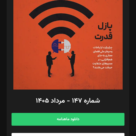
د‌بیر پیوست جهان: مینا پاکدل
د‌بیر تحریریه آنلاین: بابک نقاش
تحریریه‌: مجتبی محمود‌ی، آرش برهمند، یسنا امان‌پور، سروش کرمیان،
مصطفی مسجدی آرانی، ابوالفضل رجبی، زهرا فکرانه، فائزه فتحی
رستمی،مصطفی باستان
ویرایش: نگار استاد‌‌آقا
طراح یونیفرم: مجید توکلی
فیلمبرداری و عکاسی: امیر شفیعی، مانی لطفی زاده
گرافیک و صفحه‌آرایی: سید‌سبحان‌علی ثابت
مد‌یر توسعه تجاری: کامبیز برید‌
امور مالی: شاپور رهبری، محمد‌ کاظمی‌نیا
امور اد‌اری: راضیه محمود‌ی
شماره ۱۴۷ - مرداد ۱۴۰۵
مرکز تماس: ۰۲۱۴۲۸۲۴۰۰۰
آگهی و مشترکین: ۰۹۱۹۹۹۹۰۴۵۴
دانلود ماهنامه