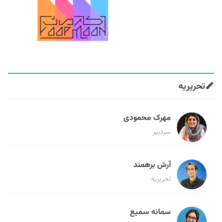
تحریریه
مهرک محمودی
سردبیر
آرش برهمند
تحریریه
سمانه سمیع