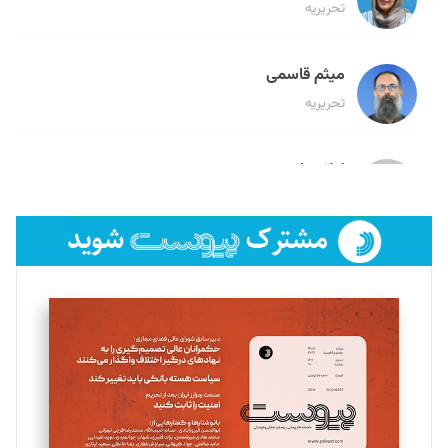
تحریریه
میثم قاسمی
تحریریه
لیلا حنارود
تحریریه
فائزه فتحی رستمی
تحریریه
سروش کرمیان
تحریریه