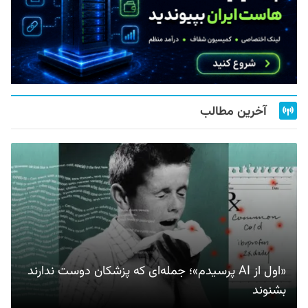
آخرین مطالب
«اول از AI پرسیدم»؛ جمله‌ای که پزشکان دوست ندارند
بشنوند