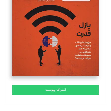
مینا پاکدل
تحریریه
یسنا امان‌پور
تحریریه
ملینا جعفری
تحریریه
مصطفی مسجدی آرانی
تحریریه
اشتراک پیوست
بابک نقاش
تحریریه