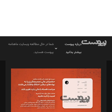
درباره پیوست
شما در حال مطالعه وبسایت ماهنامه
بیشتر بدانید
پیوست هستید.
صاحب امتیاز: موسسه پرسش (پویندگان راز ستاره شمال)
مدیر مسئول: محمدباقر اثنی‌عشری
سردبیر: مهرک محمودی
دبیر تحریریه: میثم قاسمی
د‌بیر ناداستان: سمانه سمیع
د‌بیر خدمت و تجارت: ابوالفضل رجبی
د‌بیر حقوق فناوری: حسام‌الدین ایپکچی