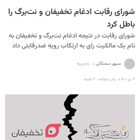
شورای رقابت ادغام تخفیفان و نت‌برگ را
باطل کرد
شورای رقابت در نتیجه ادغام نت‌برگ و تخفیفان به
نام یک مالکیت رای به ارتکاب رویه ضدرقابتی داد
S
سپهر سمنگانی
تحریریه
۴ دی ۱۴۰۱
زمان مطالعه : ۳ دقیقه