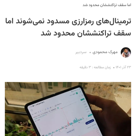
اما سقف تراکنششان محدود شد
ترمینال‌های رمزارزی مسدود نمی‌شوند اما
سقف تراکنششان محدود شد
مهرک محمودی
سردبیر
S
۲۳ آذر ۱۴۰۱
زمان مطالعه : ۳ دقیقه