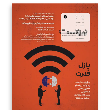
تحریریه
سروش کرمیان
تحریریه
مینا پاکدل
تحریریه
یسنا امان‌پور
تحریریه
ملینا جعفری
تحریریه