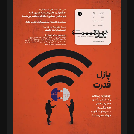
سردبیر: مهرک محمودی
دبیر تحریریه: میثم قاسمی
د‌بیر ناداستان: سمانه سمیع
د‌بیر خدمت و تجارت: ابوالفضل رجبی
د‌بیر حقوق فناوری: حسام‌الدین ایپکچی
د‌بیر پیوست جهان: مینا پاکدل
د‌بیر تحریریه آنلاین: بابک نقاش
تحریریه‌: مجتبی محمود‌ی، آرش برهمند، یسنا امان‌پور، سروش کرمیان،
مصطفی مسجدی آرانی، ابوالفضل رجبی، زهرا فکرانه، فائزه فتحی
رستمی،مصطفی باستان
ویرایش: نگار استاد‌‌آقا
طراح یونیفرم: مجید توکلی
فیلمبرداری و عکاسی: امیر شفیعی، مانی لطفی زاده
گرافیک و صفحه‌آرایی: سید‌سبحان‌علی ثابت
مد‌یر توسعه تجاری: کامبیز برید‌
امور مالی: شاپور رهبری، محمد‌ کاظمی‌نیا