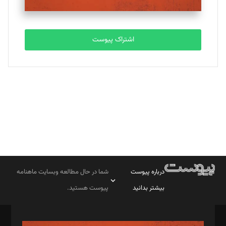
مصطفی مسجدی آرانی
تحریریه
اشتراک پیوست
بابک نقاش
تحریریه
درباره پیوست
شما در حال مطالعه وبسایت ماهنامه
بیشتر بدانید
پیوست هستید.
صاحب امتیاز: موسسه پرسش (پویندگان راز ستاره شمال)
مدیر مسئول: محمدباقر اثنی‌عشری