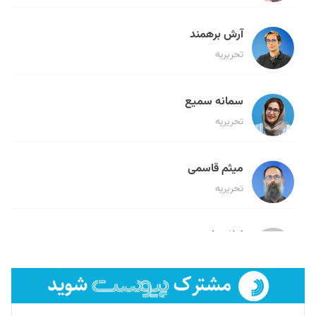
آرش برهمند
تحریریه
سمانه سمیع
تحریریه
میثم قاسمی
تحریریه
لیلا حنارود
تحریریه
فائزه فتحی رستمی