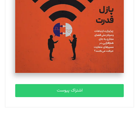
یسنا امان‌پور
تحریریه
ملینا جعفری
تحریریه
مصطفی مسجدی آرانی
تحریریه
اشتراک پیوست
بابک نقاش
تحریریه