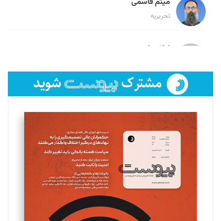
میثم قاسمی
تحریریه
لیلا حنارود
تحریریه
فائزه فتحی رستمی
تحریریه
سروش کرمیان
تحریریه
مینا پاکدل
تحریریه