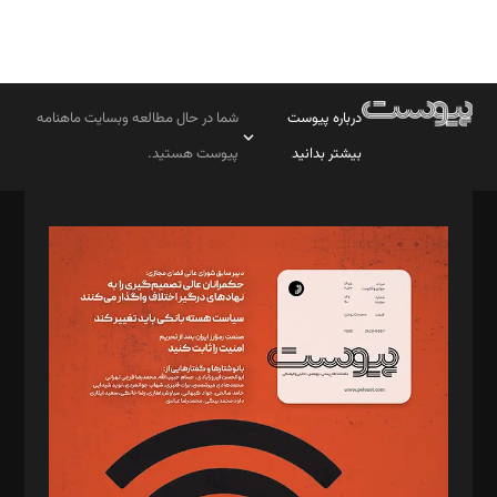
درباره پیوست
شما در حال مطالعه وبسایت ماهنامه
بیشتر بدانید
پیوست هستید.
صاحب امتیاز: موسسه پرسش (پویندگان راز ستاره شمال)
مدیر مسئول: محمدباقر اثنی‌عشری
سردبیر: مهرک محمودی
دبیر تحریریه: میثم قاسمی
د‌بیر ناداستان: سمانه سمیع
د‌بیر خدمت و تجارت: ابوالفضل رجبی
د‌بیر حقوق فناوری: حسام‌الدین ایپکچی
د‌بیر پیوست جهان: مینا پاکدل
د‌بیر تحریریه آنلاین: بابک نقاش
تحریریه‌: مجتبی محمود‌ی، آرش برهمند، یسنا امان‌پور، سروش کرمیان،