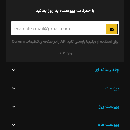
با خبرنامه پیوست، به روز بمانید
برای استفاده از ریکپچا بایستی کلید API را در صفحه ی تنظیمات Quform
وارد کنید.
این
چند رسانه ای
قسمت
پیوست
نباید
خالی
پیوست روز
رها
شود.
پیوست ماه