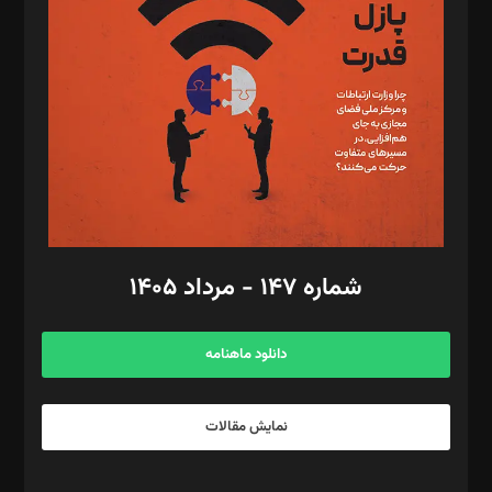
مصطفی مسجدی آرانی، ابوالفضل رجبی، زهرا فکرانه، فائزه فتحی
رستمی،مصطفی باستان
ویرایش: نگار استاد‌‌آقا
طراح یونیفرم: مجید توکلی
فیلمبرداری و عکاسی: امیر شفیعی، مانی لطفی زاده
گرافیک و صفحه‌آرایی: سید‌سبحان‌علی ثابت
مد‌یر توسعه تجاری: کامبیز برید‌
امور مالی: شاپور رهبری، محمد‌ کاظمی‌نیا
امور اد‌اری: راضیه محمود‌ی
شماره ۱۴۷ - مرداد ۱۴۰۵
مرکز تماس: ۰۲۱۴۲۸۲۴۰۰۰
آگهی و مشترکین: ۰۹۱۹۹۹۹۰۴۵۴
دانلود ماهنامه
نمایش مقالات