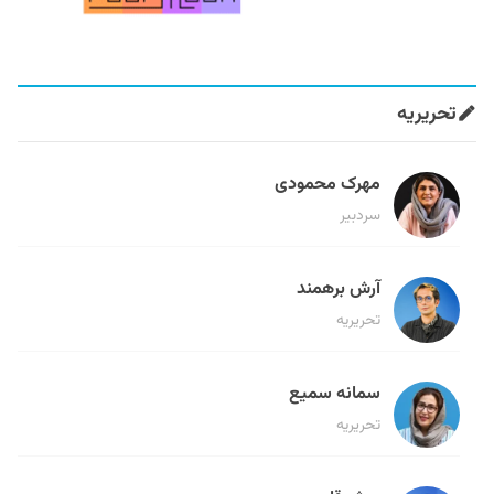
تحریریه
مهرک محمودی
سردبیر
آرش برهمند
تحریریه
سمانه سمیع
تحریریه