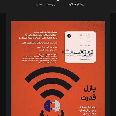
بیشتر بدانید
پیوست هستید.
صاحب امتیاز: موسسه پرسش (پویندگان راز ستاره شمال)
مدیر مسئول: محمدباقر اثنی‌عشری
سردبیر: مهرک محمودی
دبیر تحریریه: میثم قاسمی
د‌بیر ناداستان: سمانه سمیع
د‌بیر خدمت و تجارت: ابوالفضل رجبی
د‌بیر حقوق فناوری: حسام‌الدین ایپکچی
د‌بیر پیوست جهان: مینا پاکدل
د‌بیر تحریریه آنلاین: بابک نقاش
تحریریه‌: مجتبی محمود‌ی، آرش برهمند، یسنا امان‌پور، سروش کرمیان،
مصطفی مسجدی آرانی، ابوالفضل رجبی، زهرا فکرانه، فائزه فتحی
رستمی،مصطفی باستان
ویرایش: نگار استاد‌‌آقا
طراح یونیفرم: مجید توکلی