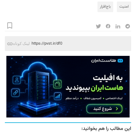
امنیت
باج‌افزار
https://pvst.ir/df0
لینک کوتاه
این مطالب را هم بخوانید: