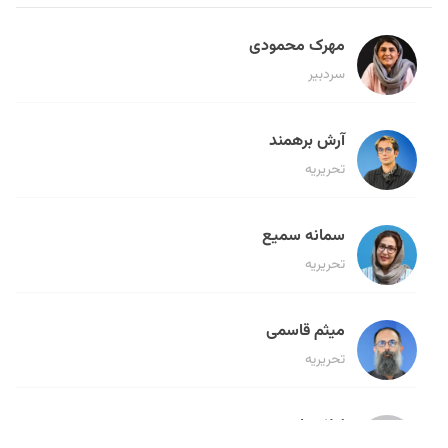
مهرک محمودی
سردبیر
آرش برهمند
تحریریه
سمانه سمیع
تحریریه
میثم قاسمی
تحریریه
لیلا حنارود