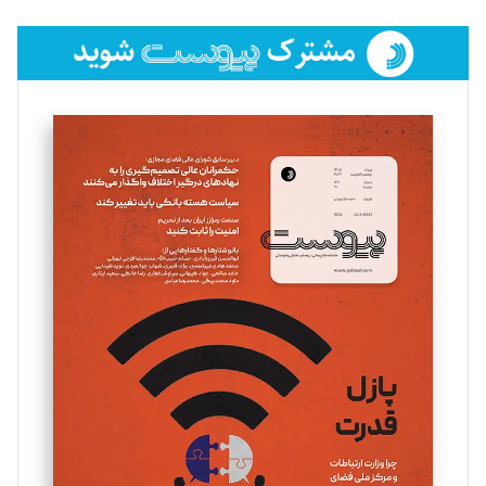
تحریریه
فائزه فتحی رستمی
تحریریه
سروش کرمیان
تحریریه
مینا پاکدل
تحریریه
یسنا امان‌پور
تحریریه