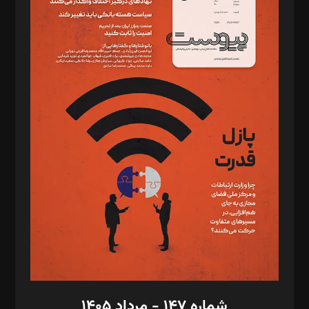
دبیر تحریریه: میثم قاسمی
د‌بیر ناداستان: سمانه سمیع
د‌بیر خدمت و تجارت: ابوالفضل رجبی
د‌بیر حقوق فناوری: حسام‌الدین ایپکچی
د‌بیر پیوست جهان: مینا پاکدل
د‌بیر تحریریه آنلاین: بابک نقاش
تحریریه‌: مجتبی محمود‌ی، آرش برهمند، یسنا امان‌پور، سروش کرمیان،
مصطفی مسجدی آرانی، ابوالفضل رجبی، زهرا فکرانه، فائزه فتحی
رستمی،مصطفی باستان
ویرایش: نگار استاد‌‌آقا
طراح یونیفرم: مجید توکلی
فیلمبرداری و عکاسی: امیر شفیعی، مانی لطفی زاده
گرافیک و صفحه‌آرایی: سید‌سبحان‌علی ثابت
مد‌یر توسعه تجاری: کامبیز برید‌
امور مالی: شاپور رهبری، محمد‌ کاظمی‌نیا
امور اد‌اری: راضیه محمود‌ی
شماره ۱۴۷ - مرداد ۱۴۰۵