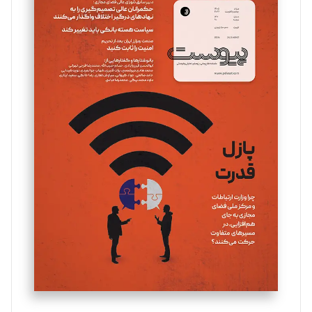
سروش کرمیان
تحریریه
مینا پاکدل
تحریریه
یسنا امان‌پور
تحریریه
ملینا جعفری
تحریریه
مصطفی مسجدی آرانی
تحریریه