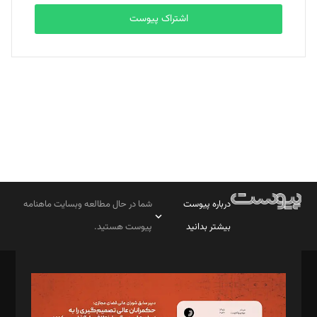
اشتراک پیوست
بابک نقاش
تحریریه
درباره پیوست
شما در حال مطالعه وبسایت ماهنامه
بیشتر بدانید
پیوست هستید.
صاحب امتیاز: موسسه پرسش (پویندگان راز ستاره شمال)
مدیر مسئول: محمدباقر اثنی‌عشری
سردبیر: مهرک محمودی