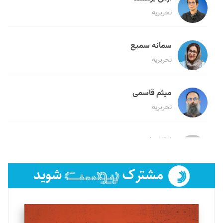
تحریریه
سمانه سمیع
تحریریه
میثم قاسمی
تحریریه
لیلا حنارود
تحریریه
فائزه فتحی رستمی
تحریریه