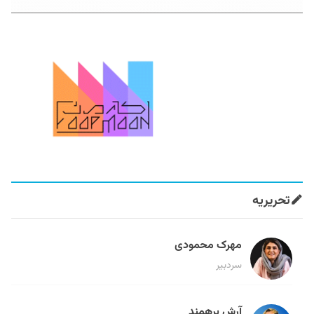
تحریریه
مهرک محمودی
سردبیر
آرش برهمند