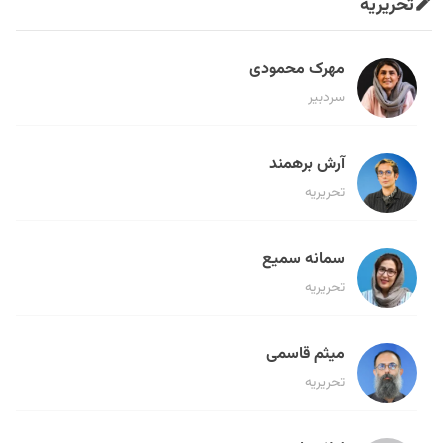
تحریریه
مهرک محمودی
سردبیر
آرش برهمند
تحریریه
سمانه سمیع
تحریریه
میثم قاسمی
تحریریه