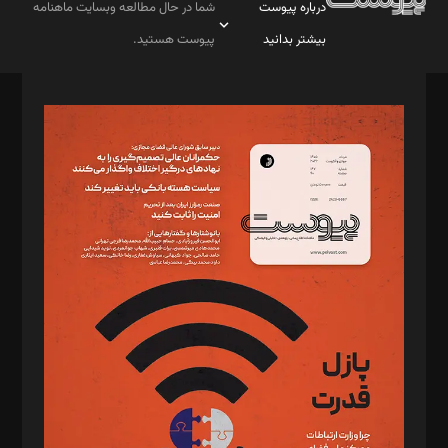
درباره پیوست
شما در حال مطالعه وبسایت ماهنامه
بیشتر بدانید
پیوست هستید.
صاحب امتیاز: موسسه پرسش (پویندگان راز ستاره شمال)
مدیر مسئول: محمدباقر اثنی‌عشری
سردبیر: مهرک محمودی
دبیر تحریریه: میثم قاسمی
د‌بیر ناداستان: سمانه سمیع
د‌بیر خدمت و تجارت: ابوالفضل رجبی
د‌بیر حقوق فناوری: حسام‌الدین ایپکچی
د‌بیر پیوست جهان: مینا پاکدل
د‌بیر تحریریه آنلاین: بابک نقاش
تحریریه‌: مجتبی محمود‌ی، آرش برهمند، یسنا امان‌پور، سروش کرمیان،
مصطفی مسجدی آرانی، ابوالفضل رجبی، زهرا فکرانه، فائزه فتحی
رستمی،مصطفی باستان
ویرایش: نگار استاد‌‌آقا