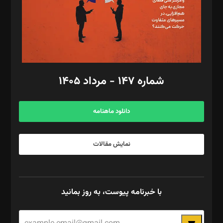
طراح یونیفرم: مجید توکلی
فیلمبرداری و عکاسی: امیر شفیعی، مانی لطفی زاده
گرافیک و صفحه‌آرایی: سید‌سبحان‌علی ثابت
مد‌یر توسعه تجاری: کامبیز برید‌
امور مالی: شاپور رهبری، محمد‌ کاظمی‌نیا
امور اد‌اری: راضیه محمود‌ی
شماره ۱۴۷ - مرداد ۱۴۰۵
مرکز تماس: ۰۲۱۴۲۸۲۴۰۰۰
آگهی و مشترکین: ۰۹۱۹۹۹۹۰۴۵۴
دانلود ماهنامه
نمایش مقالات
با خبرنامه پیوست، به روز بمانید