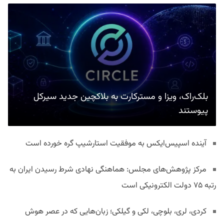
بلک‌راک، ویزا و مسترکارت به بلاکچین جدید سیرکل
پیوستند
آینده اسپیس‌ایکس به موفقیت استارشیپ گره خورده است
مرکز پژوهش‌های مجلس: هماهنگی نهادی شرط رسیدن ایران به
رتبه ۷۵ دولت الکترونیکی است
کردی، لری، بلوچی، لکی و گیلکی؛ زبان‌هایی که در عصر هوش