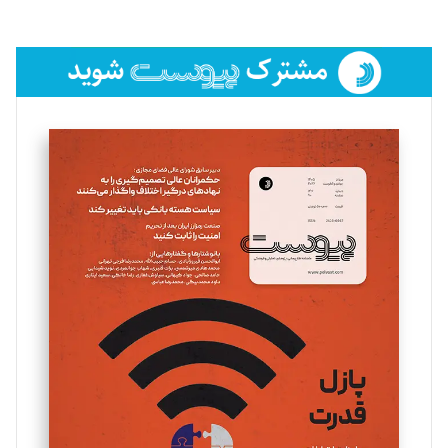
لیلا حنارود
تحریریه
فائزه فتحی رستمی
تحریریه
سروش کرمیان
تحریریه
مینا پاکدل
تحریریه
یسنا امان‌پور
تحریریه