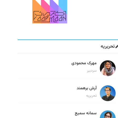
تحریریه
مهرک محمودی
سردبیر
آرش برهمند
تحریریه
سمانه سمیع