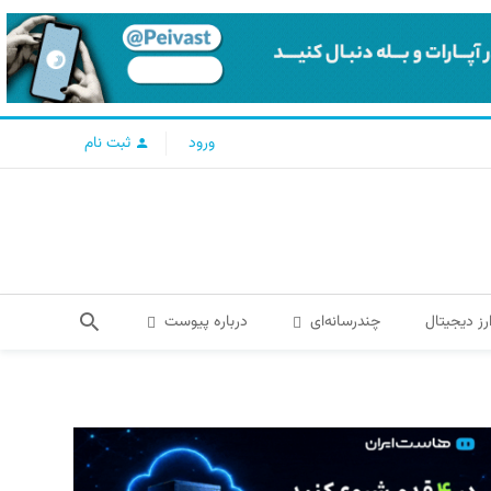
ورود
ثبت نام
رز دیجیتال
چندرسانه‌ای
درباره پیوست