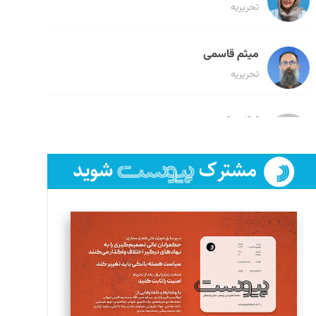
تحریریه
میثم قاسمی
تحریریه
لیلا حنارود
تحریریه
فائزه فتحی رستمی
تحریریه
سروش کرمیان
تحریریه