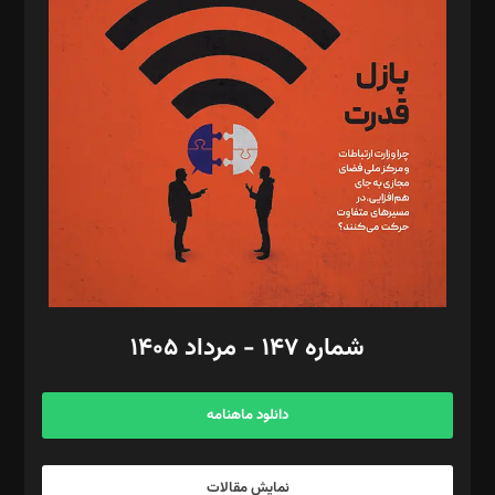
د‌بیر تحریریه آنلاین: بابک نقاش
تحریریه‌: مجتبی محمود‌ی، آرش برهمند، یسنا امان‌پور، سروش کرمیان،
مصطفی مسجدی آرانی، ابوالفضل رجبی، زهرا فکرانه، فائزه فتحی
رستمی،مصطفی باستان
ویرایش: نگار استاد‌‌آقا
طراح یونیفرم: مجید توکلی
فیلمبرداری و عکاسی: امیر شفیعی، مانی لطفی زاده
گرافیک و صفحه‌آرایی: سید‌سبحان‌علی ثابت
مد‌یر توسعه تجاری: کامبیز برید‌
امور مالی: شاپور رهبری، محمد‌ کاظمی‌نیا
امور اد‌اری: راضیه محمود‌ی
شماره ۱۴۷ - مرداد ۱۴۰۵
مرکز تماس: ۰۲۱۴۲۸۲۴۰۰۰
آگهی و مشترکین: ۰۹۱۹۹۹۹۰۴۵۴
دانلود ماهنامه
نمایش مقالات