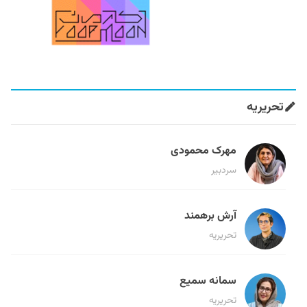
تحریریه
مهرک محمودی
سردبیر
آرش برهمند
تحریریه
سمانه سمیع
تحریریه