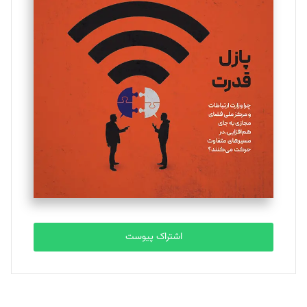
تحریریه
یسنا امان‌پور
تحریریه
ملینا جعفری
تحریریه
مصطفی مسجدی آرانی
تحریریه
اشتراک پیوست
بابک نقاش
تحریریه