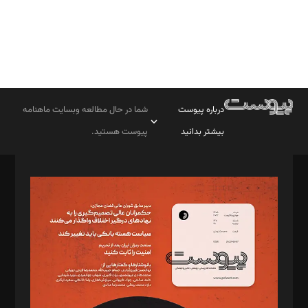
درباره پیوست
شما در حال مطالعه وبسایت ماهنامه
بیشتر بدانید
پیوست هستید.
صاحب امتیاز: موسسه پرسش (پویندگان راز ستاره شمال)
مدیر مسئول: محمدباقر اثنی‌عشری
سردبیر: مهرک محمودی
دبیر تحریریه: میثم قاسمی
د‌بیر ناداستان: سمانه سمیع
د‌بیر خدمت و تجارت: ابوالفضل رجبی
د‌بیر حقوق فناوری: حسام‌الدین ایپکچی
د‌بیر پیوست جهان: مینا پاکدل