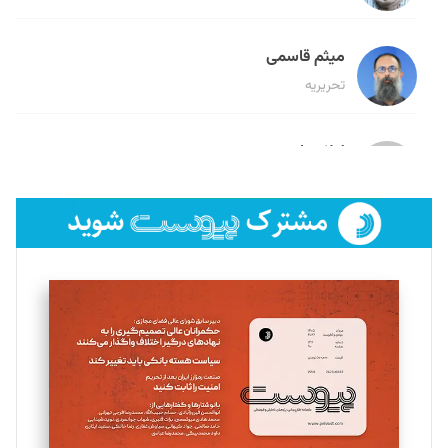
میثم قاسمی
تحریریه
لیلا حنارود
تحریریه
فائزه فتحی رستمی
تحریریه
سروش کرمیان
تحریریه
مینا پاکدل