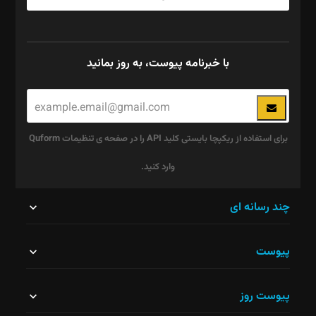
با خبرنامه پیوست، به روز بمانید
برای استفاده از ریکپچا بایستی کلید API را در صفحه ی تنظیمات Quform
وارد کنید.
این
چند رسانه ای
قسمت
پیوست
نباید
خالی
پیوست روز
رها