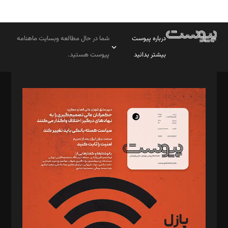
درباره پیوست
شما در حال مطالعه وبسایت ماهنامه
بیشتر بدانید
پیوست هستید.
صاحب امتیاز: موسسه پرسش (پویندگان راز ستاره شمال)
مدیر مسئول: محمدباقر اثنی‌عشری
سردبیر: مهرک محمودی
دبیر تحریریه: میثم قاسمی
د‌بیر ناداستان: سمانه سمیع
د‌بیر خدمت و تجارت: ابوالفضل رجبی
د‌بیر حقوق فناوری: حسام‌الدین ایپکچی
د‌بیر پیوست جهان: مینا پاکدل
د‌بیر تحریریه آنلاین: بابک نقاش
تحریریه‌: مجتبی محمود‌ی، آرش برهمند، یسنا امان‌پور، سروش کرمیان،
مصطفی مسجدی آرانی، ابوالفضل رجبی، زهرا فکرانه، فائزه فتحی