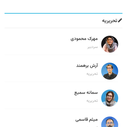
تحریریه
مهرک محمودی
سردبیر
آرش برهمند
تحریریه
سمانه سمیع
تحریریه
میثم قاسمی