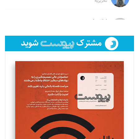
تحریریه
لیلا حنارود
تحریریه
فائزه فتحی رستمی
تحریریه
سروش کرمیان
تحریریه
مینا پاکدل
تحریریه