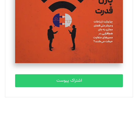
یسنا امان‌پور
تحریریه
ملینا جعفری
تحریریه
مصطفی مسجدی آرانی
تحریریه
اشتراک پیوست
بابک نقاش
تحریریه