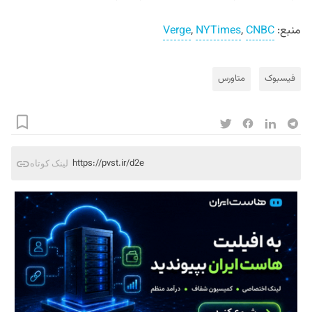
منبع:
CNBC
,
NYTimes
,
Verge
فیسبوک
متاورس
https://pvst.ir/d2e
لینک کوتاه