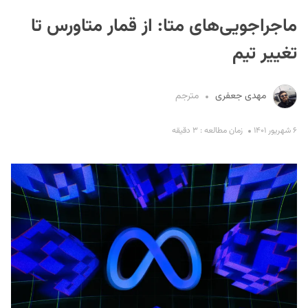
ماجراجویی‌های متا: از قمار متاورس تا
تغییر تیم
مهدی جعفری
مترجم
S
۶ شهریور ۱۴۰۱
زمان مطالعه : ۳ دقیقه