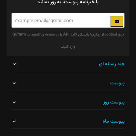
با خبرنامه پیوست، به روز بمانید
برای استفاده از ریکپچا بایستی کلید API را در صفحه ی تنظیمات Quform
وارد کنید.
این
چند رسانه ای
قسمت
پیوست
نباید
خالی
پیوست روز
رها
شود.
پیوست ماه