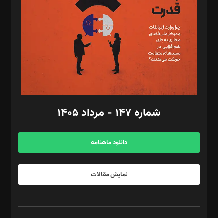
رستمی،مصطفی باستان
ویرایش: نگار استاد‌‌آقا
طراح یونیفرم: مجید توکلی
فیلمبرداری و عکاسی: امیر شفیعی، مانی لطفی زاده
گرافیک و صفحه‌آرایی: سید‌سبحان‌علی ثابت
مد‌یر توسعه تجاری: کامبیز برید‌
امور مالی: شاپور رهبری، محمد‌ کاظمی‌نیا
امور اد‌اری: راضیه محمود‌ی
شماره ۱۴۷ - مرداد ۱۴۰۵
مرکز تماس: ۰۲۱۴۲۸۲۴۰۰۰
آگهی و مشترکین: ۰۹۱۹۹۹۹۰۴۵۴
دانلود ماهنامه
نمایش مقالات