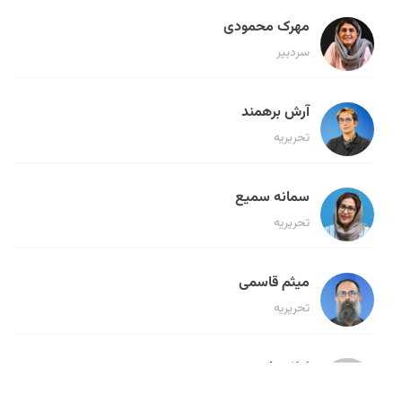
مهرک محمودی
سردبیر
آرش برهمند
تحریریه
سمانه سمیع
تحریریه
میثم قاسمی
تحریریه
لیلا حنارود
تحریریه