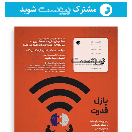
فائزه فتحی رستمی
تحریریه
سروش کرمیان
تحریریه
مینا پاکدل
تحریریه
یسنا امان‌پور
تحریریه
ملینا جعفری