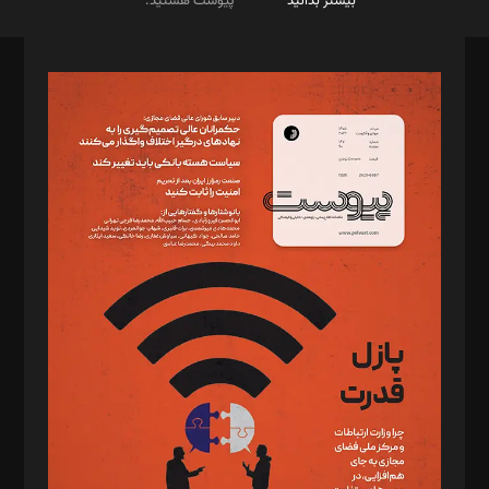
بیشتر بدانید
پیوست هستید.
صاحب امتیاز: موسسه پرسش (پویندگان راز ستاره شمال)
مدیر مسئول: محمدباقر اثنی‌عشری
سردبیر: مهرک محمودی
دبیر تحریریه: میثم قاسمی
د‌بیر ناداستان: سمانه سمیع
د‌بیر خدمت و تجارت: ابوالفضل رجبی
د‌بیر حقوق فناوری: حسام‌الدین ایپکچی
د‌بیر پیوست جهان: مینا پاکدل
د‌بیر تحریریه آنلاین: بابک نقاش
تحریریه‌: مجتبی محمود‌ی، آرش برهمند، یسنا امان‌پور، سروش کرمیان،
مصطفی مسجدی آرانی، ابوالفضل رجبی، زهرا فکرانه، فائزه فتحی
رستمی،مصطفی باستان
ویرایش: نگار استاد‌‌آقا
طراح یونیفرم: مجید توکلی
فیلمبرداری و عکاسی: امیر شفیعی، مانی لطفی زاده