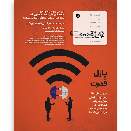
سروش کرمیان
تحریریه
مینا پاکدل
تحریریه
یسنا امان‌پور
تحریریه
ملینا جعفری
تحریریه
مصطفی مسجدی آرانی