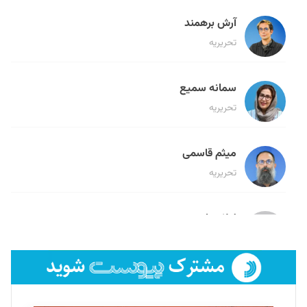
آرش برهمند
تحریریه
سمانه سمیع
تحریریه
میثم قاسمی
تحریریه
لیلا حنارود
تحریریه
فائزه فتحی رستمی
تحریریه