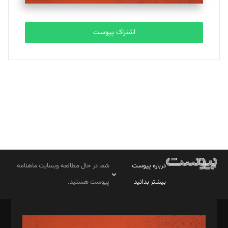
تحریریه
اشتراک پیوست
بابک نقاش
تحریریه
درباره پیوست
شما در حال مطالعه وبسایت ماهنامه
بیشتر بدانید
پیوست هستید.
صاحب امتیاز: موسسه پرسش (پویندگان راز ستاره شمال)
مدیر مسئول: محمدباقر اثنی‌عشری