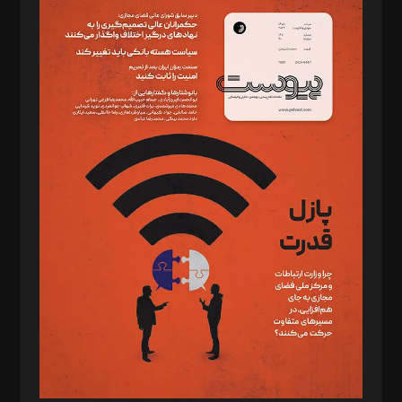
سردبیر: مهرک محمودی
دبیر تحریریه: میثم قاسمی
د‌بیر ناداستان: سمانه سمیع
د‌بیر خدمت و تجارت: ابوالفضل رجبی
د‌بیر حقوق فناوری: حسام‌الدین ایپکچی
د‌بیر پیوست جهان: مینا پاکدل
د‌بیر تحریریه آنلاین: بابک نقاش
تحریریه‌: مجتبی محمود‌ی، آرش برهمند، یسنا امان‌پور، سروش کرمیان،
مصطفی مسجدی آرانی، ابوالفضل رجبی، زهرا فکرانه، فائزه فتحی
رستمی،مصطفی باستان
ویرایش: نگار استاد‌‌آقا
طراح یونیفرم: مجید توکلی
فیلمبرداری و عکاسی: امیر شفیعی، مانی لطفی زاده
گرافیک و صفحه‌آرایی: سید‌سبحان‌علی ثابت
مد‌یر توسعه تجاری: کامبیز برید‌
امور مالی: شاپور رهبری، محمد‌ کاظمی‌نیا