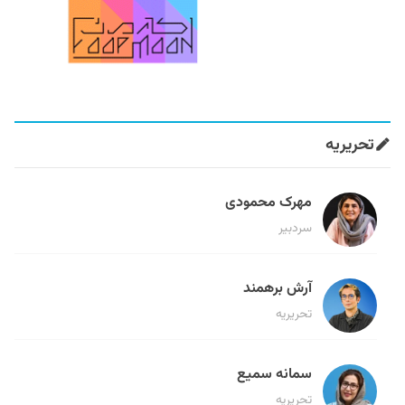
تحریریه
مهرک محمودی
سردبیر
آرش برهمند
تحریریه
سمانه سمیع
تحریریه