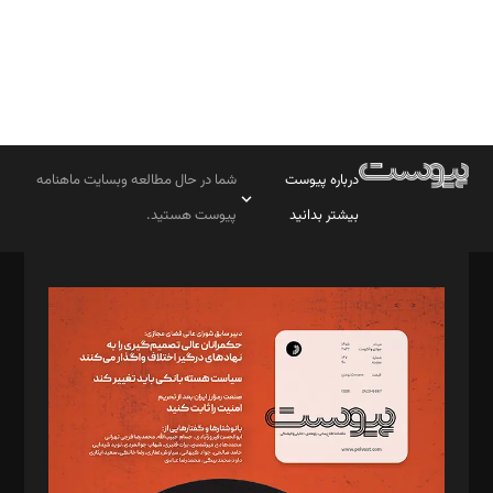
درباره پیوست
شما در حال مطالعه وبسایت ماهنامه
بیشتر بدانید
پیوست هستید.
صاحب امتیاز: موسسه پرسش (پویندگان راز ستاره شمال)
مدیر مسئول: محمدباقر اثنی‌عشری
سردبیر: مهرک محمودی
دبیر تحریریه: میثم قاسمی
د‌بیر ناداستان: سمانه سمیع
د‌بیر خدمت و تجارت: ابوالفضل رجبی
د‌بیر حقوق فناوری: حسام‌الدین ایپکچی
د‌بیر پیوست جهان: مینا پاکدل