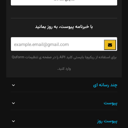
با خبرنامه پیوست، به روز بمانید
برای استفاده از ریکپچا بایستی کلید API را در صفحه ی تنظیمات Quform
وارد کنید.
این
چند رسانه ای
قسمت
پیوست
نباید
خالی
پیوست روز
رها