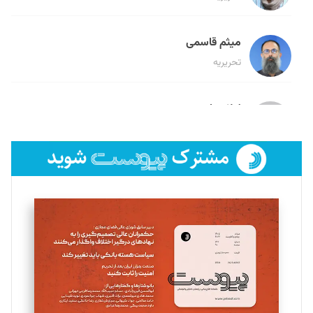
میثم قاسمی
تحریریه
لیلا حنارود
تحریریه
فائزه فتحی رستمی
تحریریه
سروش کرمیان
تحریریه
مینا پاکدل