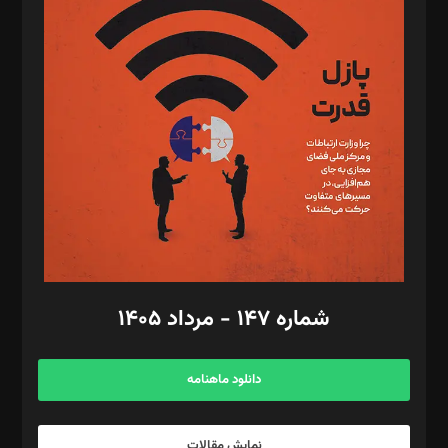
د‌بیر تحریریه آنلاین: بابک نقاش
تحریریه‌: مجتبی محمود‌ی، آرش برهمند، یسنا امان‌پور، سروش کرمیان،
مصطفی مسجدی آرانی، ابوالفضل رجبی، زهرا فکرانه، فائزه فتحی
رستمی،مصطفی باستان
ویرایش: نگار استاد‌‌آقا
طراح یونیفرم: مجید توکلی
فیلمبرداری و عکاسی: امیر شفیعی، مانی لطفی زاده
گرافیک و صفحه‌آرایی: سید‌سبحان‌علی ثابت
مد‌یر توسعه تجاری: کامبیز برید‌
امور مالی: شاپور رهبری، محمد‌ کاظمی‌نیا
امور اد‌اری: راضیه محمود‌ی
شماره ۱۴۷ - مرداد ۱۴۰۵
مرکز تماس: ۰۲۱۴۲۸۲۴۰۰۰
آگهی و مشترکین: ۰۹۱۹۹۹۹۰۴۵۴
دانلود ماهنامه
نمایش مقالات