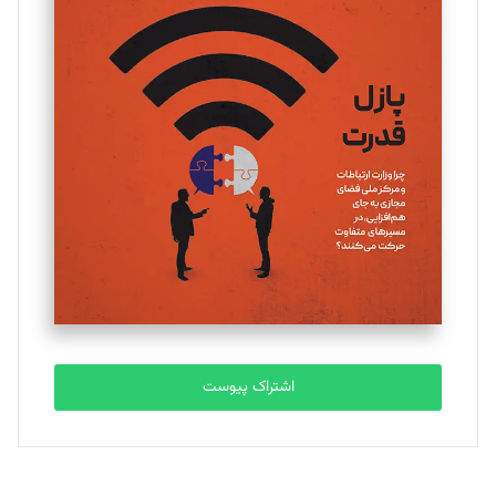
تحریریه
یسنا امان‌پور
تحریریه
ملینا جعفری
تحریریه
مصطفی مسجدی آرانی
تحریریه
اشتراک پیوست
بابک نقاش
تحریریه