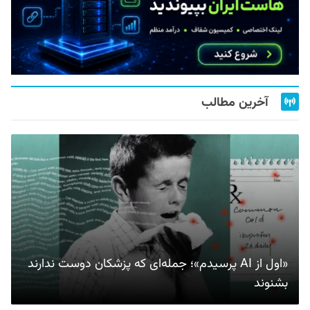
آخرین مطالب
«اول از AI پرسیدم»؛ جمله‌ای که پزشکان دوست ندارند
بشنوند