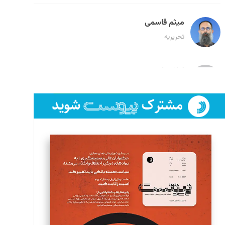
میثم قاسمی
تحریریه
لیلا حنارود
تحریریه
فائزه فتحی رستمی
تحریریه
سروش کرمیان
تحریریه
مینا پاکدل