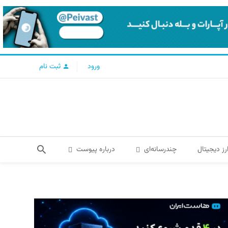
ورود
ثبت نام
رز دیجیتال
چندرسانه‌ای
درباره پیوست