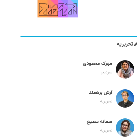
تحریریه
مهرک محمودی
سردبیر
آرش برهمند
تحریریه
سمانه سمیع
تحریریه