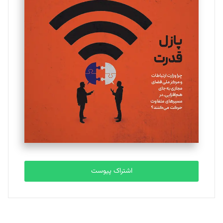
تحریریه
یسنا امان‌پور
تحریریه
ملینا جعفری
تحریریه
مصطفی مسجدی آرانی
تحریریه
اشتراک پیوست
بابک نقاش
تحریریه