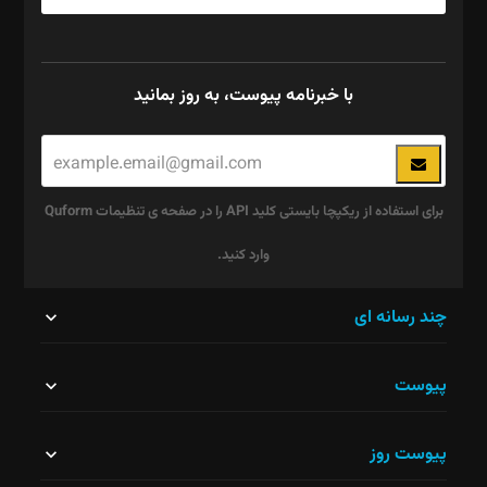
با خبرنامه پیوست، به روز بمانید
برای استفاده از ریکپچا بایستی کلید API را در صفحه ی تنظیمات Quform
وارد کنید.
این
چند رسانه ای
قسمت
پیوست
نباید
خالی
پیوست روز
رها