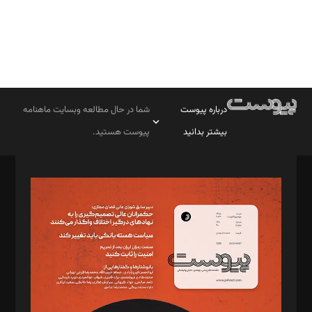
درباره پیوست
شما در حال مطالعه وبسایت ماهنامه
بیشتر بدانید
پیوست هستید.
صاحب امتیاز: موسسه پرسش (پویندگان راز ستاره شمال)
مدیر مسئول: محمدباقر اثنی‌عشری
سردبیر: مهرک محمودی
دبیر تحریریه: میثم قاسمی
د‌بیر ناداستان: سمانه سمیع
د‌بیر خدمت و تجارت: ابوالفضل رجبی
د‌بیر حقوق فناوری: حسام‌الدین ایپکچی
د‌بیر پیوست جهان: مینا پاکدل