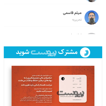
میثم قاسمی
تحریریه
لیلا حنارود
تحریریه
فائزه فتحی رستمی
تحریریه
سروش کرمیان
تحریریه
مینا پاکدل