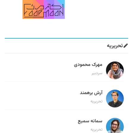
تحریریه
مهرک محمودی
سردبیر
آرش برهمند
تحریریه
سمانه سمیع
تحریریه