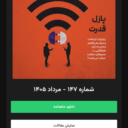
د‌بیر تحریریه آنلاین: بابک نقاش
تحریریه‌: مجتبی محمود‌ی، آرش برهمند، یسنا امان‌پور، سروش کرمیان،
مصطفی مسجدی آرانی، ابوالفضل رجبی، زهرا فکرانه، فائزه فتحی
رستمی،مصطفی باستان
ویرایش: نگار استاد‌‌آقا
طراح یونیفرم: مجید توکلی
فیلمبرداری و عکاسی: امیر شفیعی، مانی لطفی زاده
گرافیک و صفحه‌آرایی: سید‌سبحان‌علی ثابت
مد‌یر توسعه تجاری: کامبیز برید‌
امور مالی: شاپور رهبری، محمد‌ کاظمی‌نیا
امور اد‌اری: راضیه محمود‌ی
شماره ۱۴۷ - مرداد ۱۴۰۵
مرکز تماس: ۰۲۱۴۲۸۲۴۰۰۰
آگهی و مشترکین: ۰۹۱۹۹۹۹۰۴۵۴
دانلود ماهنامه
نمایش مقالات