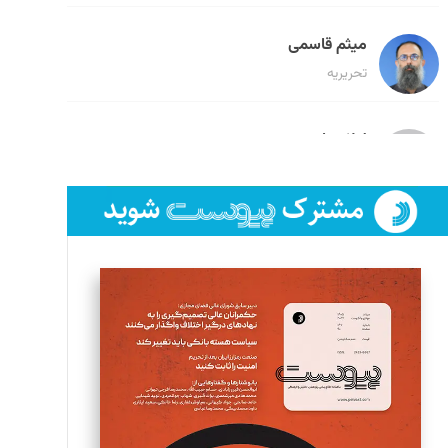
میثم قاسمی
تحریریه
لیلا حنارود
تحریریه
فائزه فتحی رستمی
تحریریه
سروش کرمیان
تحریریه
مینا پاکدل