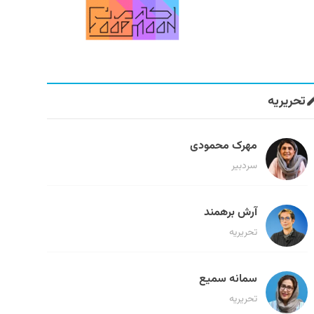
تحریریه
مهرک محمودی
سردبیر
آرش برهمند
تحریریه
سمانه سمیع
تحریریه