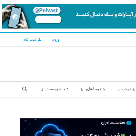
ورود
ثبت نام
رز دیجیتال
چندرسانه‌ای
درباره پیوست