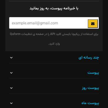
با خبرنامه پیوست، به روز بمانید
برای استفاده از ریکپچا بایستی کلید API را در صفحه ی تنظیمات Quform
وارد کنید.
این
چند رسانه ای
قسمت
پیوست
نباید
خالی
پیوست روز
رها
شود.
پیوست ماه