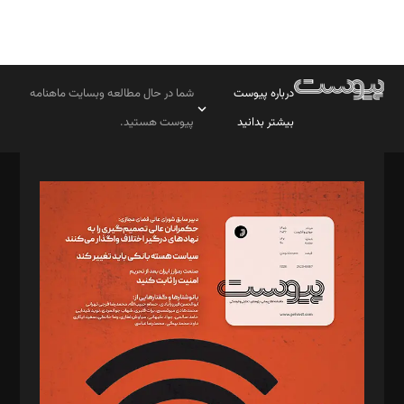
درباره پیوست
شما در حال مطالعه وبسایت ماهنامه
بیشتر بدانید
پیوست هستید.
صاحب امتیاز: موسسه پرسش (پویندگان راز ستاره شمال)
مدیر مسئول: محمدباقر اثنی‌عشری
سردبیر: مهرک محمودی
دبیر تحریریه: میثم قاسمی
د‌بیر ناداستان: سمانه سمیع
د‌بیر خدمت و تجارت: ابوالفضل رجبی
د‌بیر حقوق فناوری: حسام‌الدین ایپکچی
د‌بیر پیوست جهان: مینا پاکدل
د‌بیر تحریریه آنلاین: بابک نقاش
تحریریه‌: مجتبی محمود‌ی، آرش برهمند، یسنا امان‌پور، سروش کرمیان،