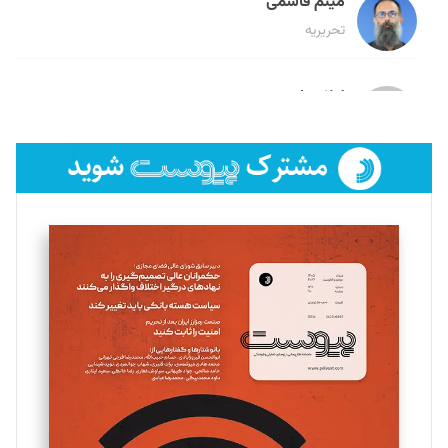
میثم قاسمی
تحریریه
لیلا حنارود
تحریریه
فائزه فتحی رستمی
تحریریه
سروش کرمیان
تحریریه
مینا پاکدل
تحریریه