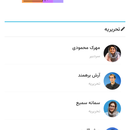
تحریریه
مهرک محمودی
سردبیر
آرش برهمند
تحریریه
سمانه سمیع
تحریریه