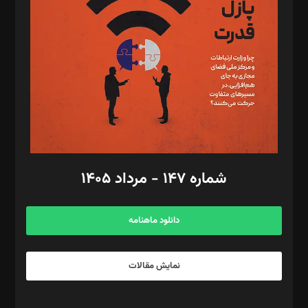
مصطفی مسجدی آرانی، ابوالفضل رجبی، زهرا فکرانه، فائزه فتحی
رستمی،مصطفی باستان
ویرایش: نگار استاد‌‌آقا
طراح یونیفرم: مجید توکلی
فیلمبرداری و عکاسی: امیر شفیعی، مانی لطفی زاده
گرافیک و صفحه‌آرایی: سید‌سبحان‌علی ثابت
مد‌یر توسعه تجاری: کامبیز برید‌
امور مالی: شاپور رهبری، محمد‌ کاظمی‌نیا
امور اد‌اری: راضیه محمود‌ی
شماره ۱۴۷ - مرداد ۱۴۰۵
مرکز تماس: ۰۲۱۴۲۸۲۴۰۰۰
آگهی و مشترکین: ۰۹۱۹۹۹۹۰۴۵۴
دانلود ماهنامه
نمایش مقالات