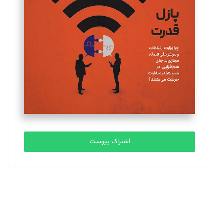
یسنا امان‌پور
تحریریه
ملینا جعفری
تحریریه
مصطفی مسجدی آرانی
تحریریه
اشتراک پیوست
بابک نقاش
تحریریه