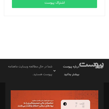
اشتراک پیوست
بابک نقاش
تحریریه
درباره پیوست
شما در حال مطالعه وبسایت ماهنامه
بیشتر بدانید
پیوست هستید.
صاحب امتیاز: موسسه پرسش (پویندگان راز ستاره شمال)
مدیر مسئول: محمدباقر اثنی‌عشری
سردبیر: مهرک محمودی
دبیر تحریریه: میثم قاسمی