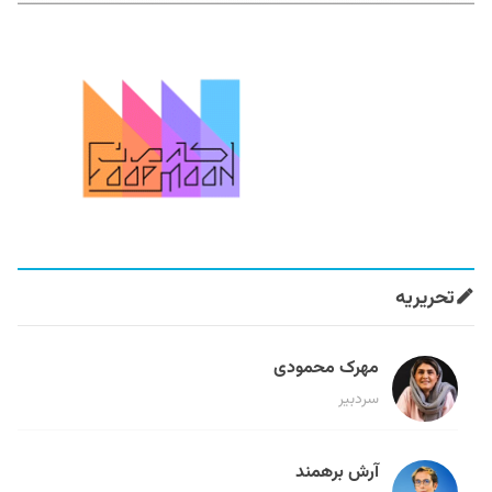
تحریریه
مهرک محمودی
سردبیر
آرش برهمند