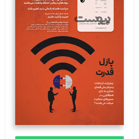
سروش کرمیان
تحریریه
مینا پاکدل
تحریریه
یسنا امان‌پور
تحریریه
ملینا جعفری
تحریریه
مصطفی مسجدی آرانی
تحریریه