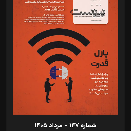
د‌بیر ناداستان: سمانه سمیع
د‌بیر خدمت و تجارت: ابوالفضل رجبی
د‌بیر حقوق فناوری: حسام‌الدین ایپکچی
د‌بیر پیوست جهان: مینا پاکدل
د‌بیر تحریریه آنلاین: بابک نقاش
تحریریه‌: مجتبی محمود‌ی، آرش برهمند، یسنا امان‌پور، سروش کرمیان،
مصطفی مسجدی آرانی، ابوالفضل رجبی، زهرا فکرانه، فائزه فتحی
رستمی،مصطفی باستان
ویرایش: نگار استاد‌‌آقا
طراح یونیفرم: مجید توکلی
فیلمبرداری و عکاسی: امیر شفیعی، مانی لطفی زاده
گرافیک و صفحه‌آرایی: سید‌سبحان‌علی ثابت
مد‌یر توسعه تجاری: کامبیز برید‌
امور مالی: شاپور رهبری، محمد‌ کاظمی‌نیا
امور اد‌اری: راضیه محمود‌ی
شماره ۱۴۷ - مرداد ۱۴۰۵
مرکز تماس: ۰۲۱۴۲۸۲۴۰۰۰