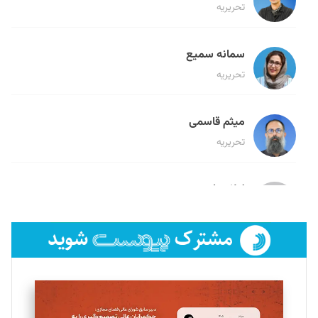
تحریریه
سمانه سمیع
تحریریه
میثم قاسمی
تحریریه
لیلا حنارود
تحریریه
فائزه فتحی رستمی
تحریریه