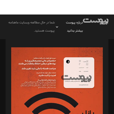
درباره پیوست
شما در حال مطالعه وبسایت ماهنامه
بیشتر بدانید
پیوست هستید.
صاحب امتیاز: موسسه پرسش (پویندگان راز ستاره شمال)
مدیر مسئول: محمدباقر اثنی‌عشری
سردبیر: مهرک محمودی
دبیر تحریریه: میثم قاسمی
د‌بیر ناداستان: سمانه سمیع
د‌بیر خدمت و تجارت: ابوالفضل رجبی
د‌بیر حقوق فناوری: حسام‌الدین ایپکچی
د‌بیر پیوست جهان: مینا پاکدل
د‌بیر تحریریه آنلاین: بابک نقاش
تحریریه‌: مجتبی محمود‌ی، آرش برهمند، یسنا امان‌پور، سروش کرمیان،