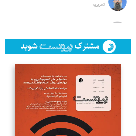
تحریریه
لیلا حنارود
تحریریه
فائزه فتحی رستمی
تحریریه
سروش کرمیان
تحریریه
مینا پاکدل
تحریریه