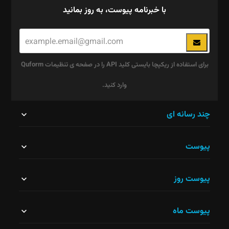
با خبرنامه پیوست، به روز بمانید
برای استفاده از ریکپچا بایستی کلید API را در صفحه ی تنظیمات Quform
وارد کنید.
این
چند رسانه ای
قسمت
پیوست
نباید
خالی
پیوست روز
رها
شود.
پیوست ماه