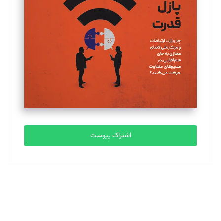
یسنا امان‌پور
تحریریه
ملینا جعفری
تحریریه
مصطفی مسجدی آرانی
تحریریه
اشتراک پیوست
بابک نقاش
تحریریه