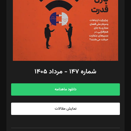
مصطفی مسجدی آرانی، ابوالفضل رجبی، زهرا فکرانه، فائزه فتحی
رستمی،مصطفی باستان
ویرایش: نگار استاد‌‌آقا
طراح یونیفرم: مجید توکلی
فیلمبرداری و عکاسی: امیر شفیعی، مانی لطفی زاده
گرافیک و صفحه‌آرایی: سید‌سبحان‌علی ثابت
مد‌یر توسعه تجاری: کامبیز برید‌
امور مالی: شاپور رهبری، محمد‌ کاظمی‌نیا
امور اد‌اری: راضیه محمود‌ی
شماره ۱۴۷ - مرداد ۱۴۰۵
مرکز تماس: ۰۲۱۴۲۸۲۴۰۰۰
آگهی و مشترکین: ۰۹۱۹۹۹۹۰۴۵۴
دانلود ماهنامه
نمایش مقالات