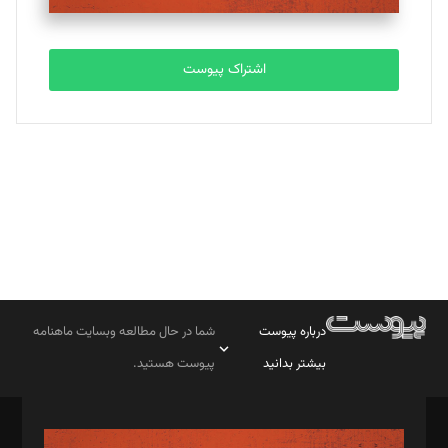
تحریریه
اشتراک پیوست
بابک نقاش
تحریریه
درباره پیوست
شما در حال مطالعه وبسایت ماهنامه
بیشتر بدانید
پیوست هستید.
صاحب امتیاز: موسسه پرسش (پویندگان راز ستاره شمال)
مدیر مسئول: محمدباقر اثنی‌عشری