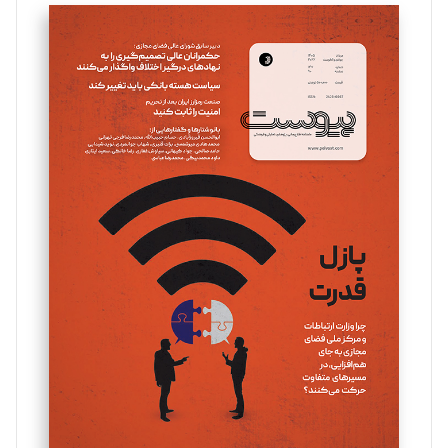
تحریریه
سروش کرمیان
تحریریه
مینا پاکدل
تحریریه
یسنا امان‌پور
تحریریه
ملینا جعفری
تحریریه
مصطفی مسجدی آرانی