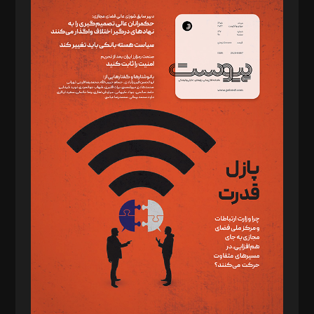
سردبیر: مهرک محمودی
دبیر تحریریه: میثم قاسمی
د‌بیر ناداستان: سمانه سمیع
د‌بیر خدمت و تجارت: ابوالفضل رجبی
د‌بیر حقوق فناوری: حسام‌الدین ایپکچی
د‌بیر پیوست جهان: مینا پاکدل
د‌بیر تحریریه آنلاین: بابک نقاش
تحریریه‌: مجتبی محمود‌ی، آرش برهمند، یسنا امان‌پور، سروش کرمیان،
مصطفی مسجدی آرانی، ابوالفضل رجبی، زهرا فکرانه، فائزه فتحی
رستمی،مصطفی باستان
ویرایش: نگار استاد‌‌آقا
طراح یونیفرم: مجید توکلی
فیلمبرداری و عکاسی: امیر شفیعی، مانی لطفی زاده
گرافیک و صفحه‌آرایی: سید‌سبحان‌علی ثابت
مد‌یر توسعه تجاری: کامبیز برید‌
امور مالی: شاپور رهبری، محمد‌ کاظمی‌نیا