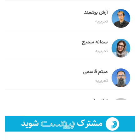
آرش برهمند
تحریریه
سمانه سمیع
تحریریه
میثم قاسمی
تحریریه
لیلا حنارود
تحریریه
فائزه فتحی رستمی