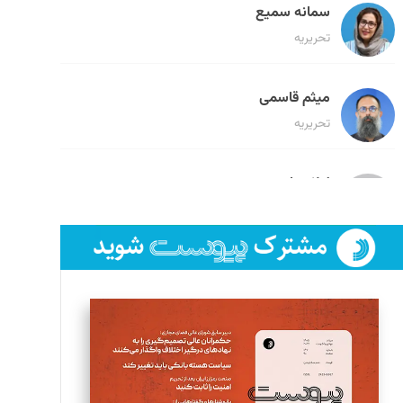
سمانه سمیع
تحریریه
میثم قاسمی
تحریریه
لیلا حنارود
تحریریه
فائزه فتحی رستمی
تحریریه
سروش کرمیان
تحریریه