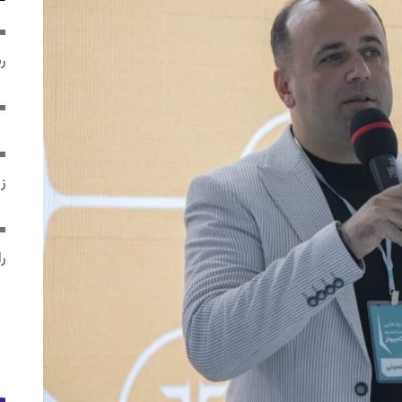
ر
ز
ر