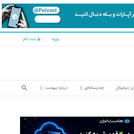
ورود
ثبت نام
رز دیجیتال
چندرسانه‌ای
درباره پیوست