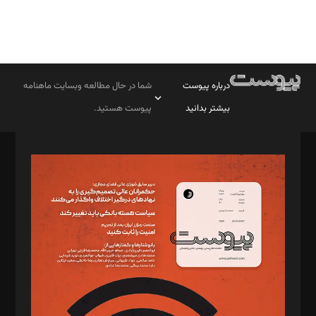
درباره پیوست
شما در حال مطالعه وبسایت ماهنامه
بیشتر بدانید
پیوست هستید.
صاحب امتیاز: موسسه پرسش (پویندگان راز ستاره شمال)
مدیر مسئول: محمدباقر اثنی‌عشری
سردبیر: مهرک محمودی
دبیر تحریریه: میثم قاسمی
د‌بیر ناداستان: سمانه سمیع
د‌بیر خدمت و تجارت: ابوالفضل رجبی
د‌بیر حقوق فناوری: حسام‌الدین ایپکچی
د‌بیر پیوست جهان: مینا پاکدل
د‌بیر تحریریه آنلاین: بابک نقاش