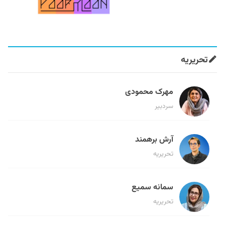
تحریریه
مهرک محمودی
سردبیر
آرش برهمند
تحریریه
سمانه سمیع
تحریریه