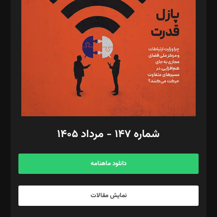
تحریریه‌: مجتبی محمود‌ی، آرش برهمند، یسنا امان‌پور، سروش کرمیان،
مصطفی مسجدی آرانی، ابوالفضل رجبی، زهرا فکرانه، فائزه فتحی
رستمی،مصطفی باستان
ویرایش: نگار استاد‌‌آقا
طراح یونیفرم: مجید توکلی
فیلمبرداری و عکاسی: امیر شفیعی، مانی لطفی زاده
گرافیک و صفحه‌آرایی: سید‌سبحان‌علی ثابت
مد‌یر توسعه تجاری: کامبیز برید‌
امور مالی: شاپور رهبری، محمد‌ کاظمی‌نیا
امور اد‌اری: راضیه محمود‌ی
شماره ۱۴۷ - مرداد ۱۴۰۵
مرکز تماس: ۰۲۱۴۲۸۲۴۰۰۰
آگهی و مشترکین: ۰۹۱۹۹۹۹۰۴۵۴
دانلود ماهنامه
نمایش مقالات