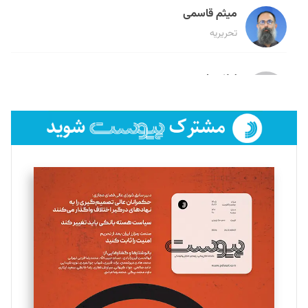
میثم قاسمی
تحریریه
لیلا حنارود
تحریریه
فائزه فتحی رستمی
تحریریه
سروش کرمیان
تحریریه
مینا پاکدل
تحریریه