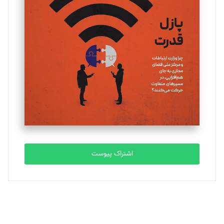
یسنا امان‌پور
تحریریه
ملینا جعفری
تحریریه
مصطفی مسجدی آرانی
تحریریه
اشتراک پیوست
بابک نقاش
تحریریه