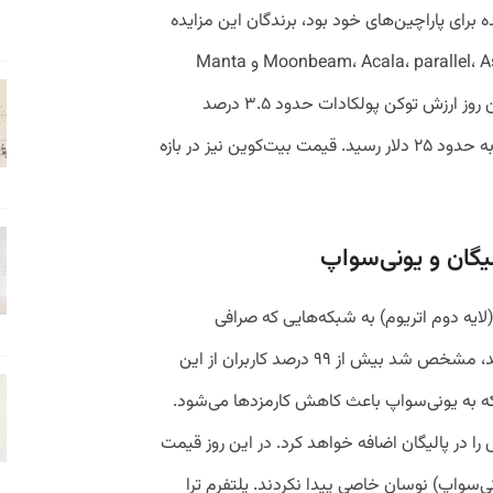
مزایده برای پاراچین‌های خود بود، برندگان این مزایده
را اعلام کرد. پروژهای Moonbeam، Acala، parallel، Aster، Clover، Efinnity و Manta
برندگان مزایده شبکه پولکادات بودند. در این روز ارزش توکن پولکادات حدود ۳.۵ درصد
نسبت به روز گذشته‌اش افزایش پیدا کرد و به حدود ۲۵ دلار رسید. قیمت بیت‌کوین نیز در بازه
(لایه دوم اتریوم) به شبکه‌هایی که صرافی
غیرمتمرکز یونی‌سواپ از آنها پشتیبانی می‌کند، مشخص شد بیش از ۹۹ درصد کاربران از این
ه به یونی‌سواپ باعث کاهش کارمزد‌ها می‌شود.
ا در پالیگان اضافه خواهد کرد. در این روز قیمت
ی‌سواپ) نوسان خاصی پیدا نکردند. پلتفرم ترا