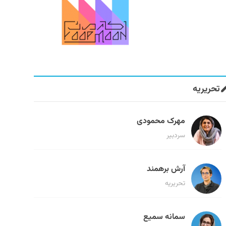
تحریریه
مهرک محمودی
سردبیر
آرش برهمند
تحریریه
سمانه سمیع