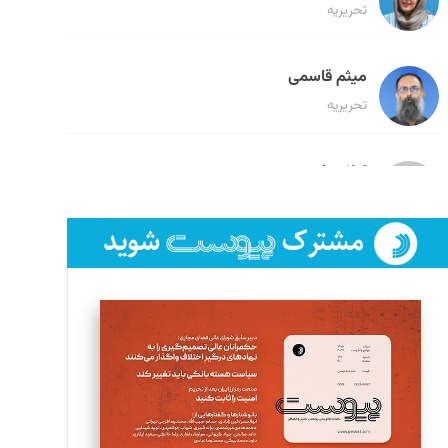
تحریریه
میثم قاسمی
تحریریه
لیلا حنارود
تحریریه
فائزه فتحی رستمی
تحریریه
سروش کرمیان
تحریریه