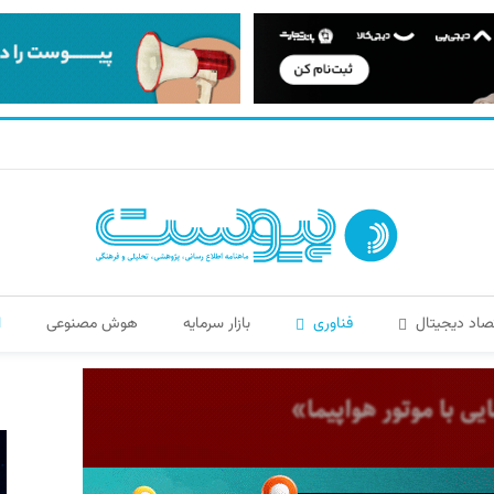
صاد دیجیتال
فناوری
بازار سرمایه
هوش مصنوعی
ا