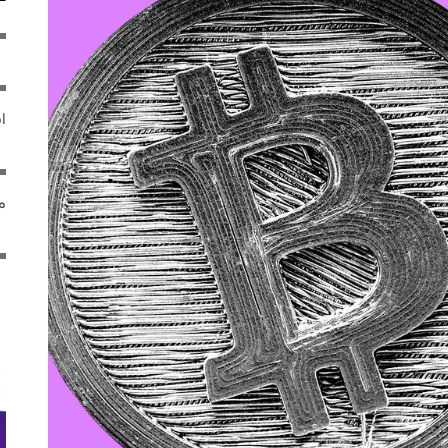
ایر
مص