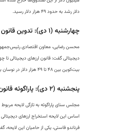
میلیون دلار از این صندوق‌ها خارج شده است
دلار رشد به حدود ۴۹ هزار دلار رسید.
چهارشنبه (۱ دی): تدوین قانون ارزهای دیجیتالی در ایران
محسن رضایی، معاون اقتصادی رئیس‌جمهوری،
دیجیتالی گفت: قانون ارزهای دیجیتالی تا چه
بیت‌کوین بین ۴۸ تا ۴۹ هزار دلار در نوسان بود.
پنجشنبه (۲ دی): پاراگوئه قانون ارزهای دیجیتالی را تصویب کرد
مجلس سنای پاراگوئه به تازگی لایحه مربوط ب
اساس این لایحه استخراج ارزهای دیجیتالی 
فرناندو فاستی، یکی از حامیان این لایحه، گف