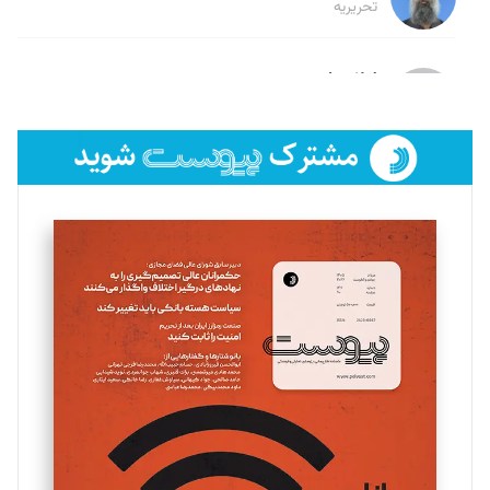
تحریریه
لیلا حنارود
تحریریه
فائزه فتحی رستمی
تحریریه
سروش کرمیان
تحریریه
مینا پاکدل
تحریریه