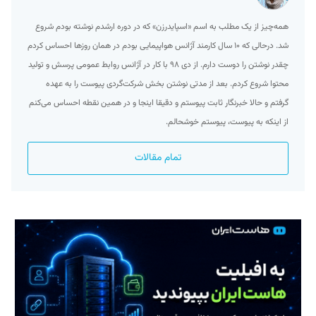
همه‌چیز از یک مطلب به اسم «اسپایدرزن» که در دوره ارشدم نوشته بودم شروع
شد. درحالی که ۱۰ سال کارمند آژانس هواپیمایی بودم در همان روزها احساس کردم
چقدر نوشتن را دوست دارم. از دی ۹۸ با کار در آژانس روابط عمومی پرسش و تولید
محتوا شروع کردم. بعد از مدتی نوشتن بخش شرکت‌گردی پیوست را به عهده
گرفتم و حالا خبرنگار ثابت پیوستم و دقیقا اینجا و در همین نقطه احساس می‌کنم
از اینکه به پیوست، پیوستم خوشحالم.
تمام مقالات