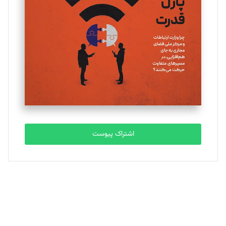
یسنا امان‌پور
تحریریه
ملینا جعفری
تحریریه
مصطفی مسجدی آرانی
تحریریه
اشتراک پیوست
بابک نقاش
تحریریه