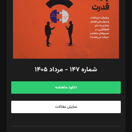
رستمی،مصطفی باستان
ویرایش: نگار استاد‌‌آقا
طراح یونیفرم: مجید توکلی
فیلمبرداری و عکاسی: امیر شفیعی، مانی لطفی زاده
گرافیک و صفحه‌آرایی: سید‌سبحان‌علی ثابت
مد‌یر توسعه تجاری: کامبیز برید‌
امور مالی: شاپور رهبری، محمد‌ کاظمی‌نیا
امور اد‌اری: راضیه محمود‌ی
شماره ۱۴۷ - مرداد ۱۴۰۵
مرکز تماس: ۰۲۱۴۲۸۲۴۰۰۰
آگهی و مشترکین: ۰۹۱۹۹۹۹۰۴۵۴
دانلود ماهنامه
نمایش مقالات