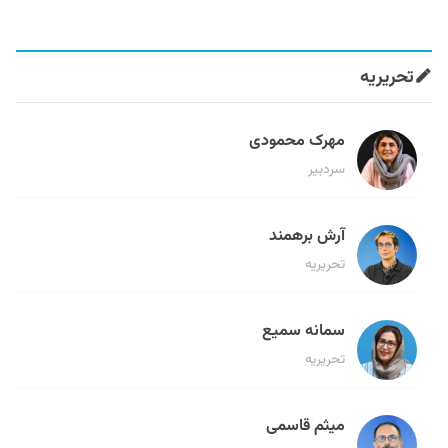
تحریریه
مهرک محمودی
سردبیر
آرش برهمند
تحریریه
سمانه سمیع
تحریریه
میثم قاسمی