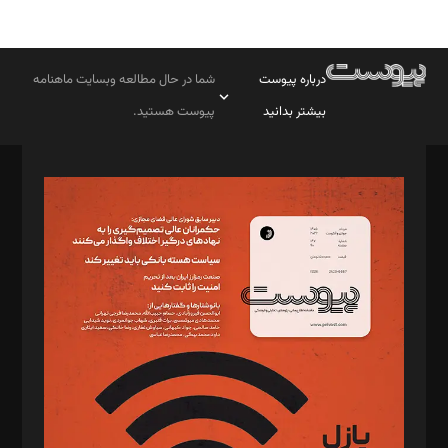
درباره پیوست
شما در حال مطالعه وبسایت ماهنامه
بیشتر بدانید
پیوست هستید.
صاحب امتیاز: موسسه پرسش (پویندگان راز ستاره شمال)
مدیر مسئول: محمدباقر اثنی‌عشری
سردبیر: مهرک محمودی
دبیر تحریریه: میثم قاسمی
د‌بیر ناداستان: سمانه سمیع
د‌بیر خدمت و تجارت: ابوالفضل رجبی
د‌بیر حقوق فناوری: حسام‌الدین ایپکچی
د‌بیر پیوست جهان: مینا پاکدل
د‌بیر تحریریه آنلاین: بابک نقاش
تحریریه‌: مجتبی محمود‌ی، آرش برهمند، یسنا امان‌پور، سروش کرمیان،
مصطفی مسجدی آرانی، ابوالفضل رجبی، زهرا فکرانه، فائزه فتحی