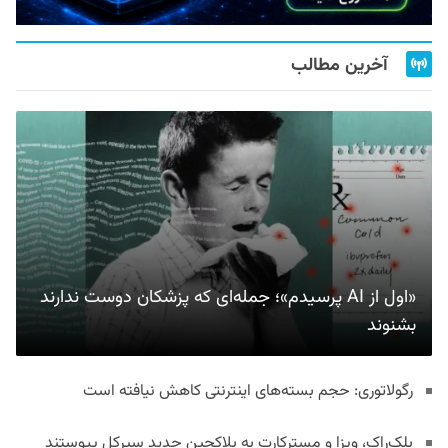
آخرین مطالب
«اول از AI پرسیدم»؛ جمله‌ای که پزشکان دوست ندارند
بشنوند
رگولاتوری: حجم بسته‌های اینترنتی کاهش نیافته است
بلک‌راک، ویزا و مسترکارت به بلاکچین جدید سیرکل پیوستند