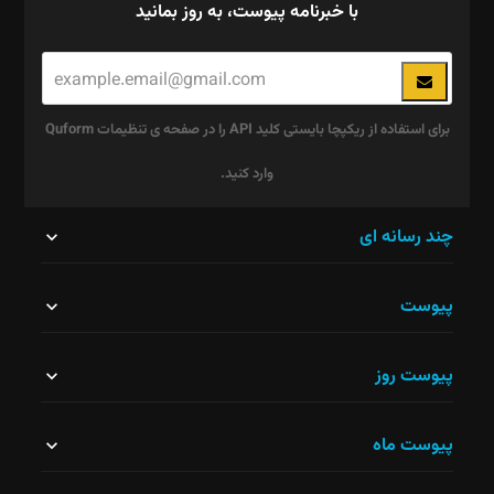
با خبرنامه پیوست، به روز بمانید
برای استفاده از ریکپچا بایستی کلید API را در صفحه ی تنظیمات Quform
وارد کنید.
این
چند رسانه ای
قسمت
پیوست
نباید
خالی
پیوست روز
رها
شود.
پیوست ماه