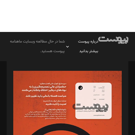
درباره پیوست
شما در حال مطالعه وبسایت ماهنامه
بیشتر بدانید
پیوست هستید.
صاحب امتیاز: موسسه پرسش (پویندگان راز ستاره شمال)
مدیر مسئول: محمدباقر اثنی‌عشری
سردبیر: مهرک محمودی
دبیر تحریریه: میثم قاسمی
د‌بیر ناداستان: سمانه سمیع
د‌بیر خدمت و تجارت: ابوالفضل رجبی
د‌بیر حقوق فناوری: حسام‌الدین ایپکچی
د‌بیر پیوست جهان: مینا پاکدل
د‌بیر تحریریه آنلاین: بابک نقاش