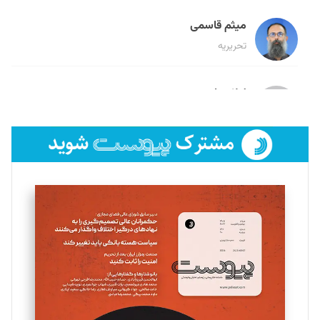
میثم قاسمی
تحریریه
لیلا حنارود
تحریریه
فائزه فتحی رستمی
تحریریه
سروش کرمیان
تحریریه
مینا پاکدل
تحریریه