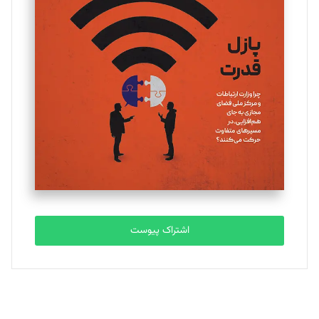
یسنا امان‌پور
تحریریه
ملینا جعفری
تحریریه
مصطفی مسجدی آرانی
تحریریه
اشتراک پیوست
بابک نقاش
تحریریه