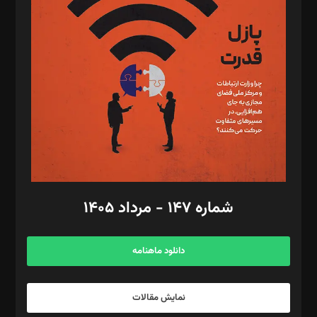
تحریریه‌: مجتبی محمود‌ی، آرش برهمند، یسنا امان‌پور، سروش کرمیان،
مصطفی مسجدی آرانی، ابوالفضل رجبی، زهرا فکرانه، فائزه فتحی
رستمی،مصطفی باستان
ویرایش: نگار استاد‌‌آقا
طراح یونیفرم: مجید توکلی
فیلمبرداری و عکاسی: امیر شفیعی، مانی لطفی زاده
گرافیک و صفحه‌آرایی: سید‌سبحان‌علی ثابت
مد‌یر توسعه تجاری: کامبیز برید‌
امور مالی: شاپور رهبری، محمد‌ کاظمی‌نیا
امور اد‌اری: راضیه محمود‌ی
شماره ۱۴۷ - مرداد ۱۴۰۵
مرکز تماس: ۰۲۱۴۲۸۲۴۰۰۰
آگهی و مشترکین: ۰۹۱۹۹۹۹۰۴۵۴
دانلود ماهنامه
نمایش مقالات