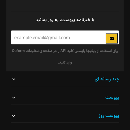
با خبرنامه پیوست، به روز بمانید
برای استفاده از ریکپچا بایستی کلید API را در صفحه ی تنظیمات Quform
وارد کنید.
این
چند رسانه ای
قسمت
پیوست
نباید
خالی
پیوست روز
رها