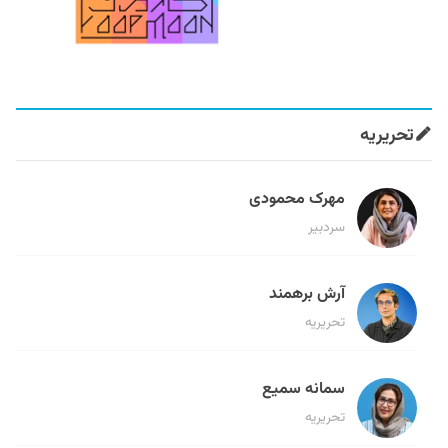
تحریریه
مهرک محمودی
سردبیر
آرش برهمند
تحریریه
سمانه سمیع
تحریریه