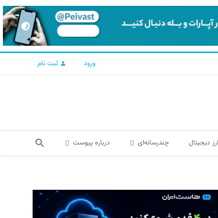
ورود
ثبت نام
رز دیجیتال
چندرسانه‌ای
درباره پیوست