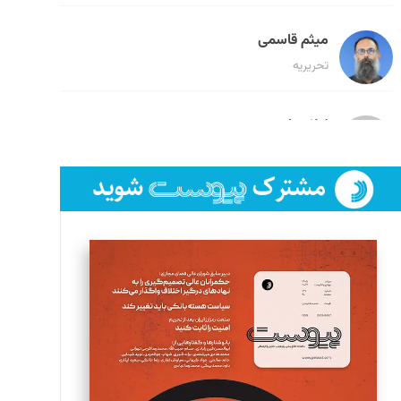
میثم قاسمی
تحریریه
لیلا حنارود
تحریریه
فائزه فتحی رستمی
تحریریه
سروش کرمیان
تحریریه
مینا پاکدل