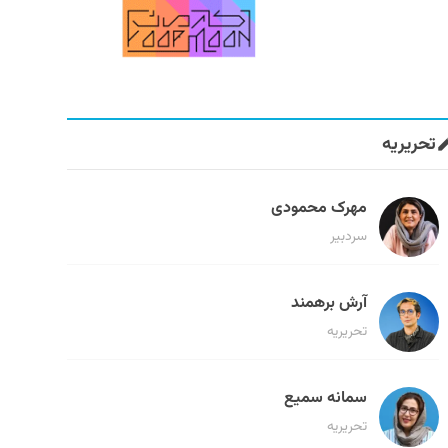
تحریریه
مهرک محمودی
سردبیر
آرش برهمند
تحریریه
سمانه سمیع
تحریریه